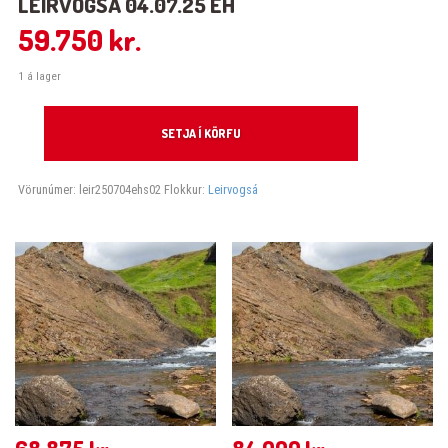
LEIRVOGSÁ 04.07.25 EH
59.750
kr.
1 á lager
Leirvogsá 04.07.25 eh quantity
SETJA Í KÖRFU
Vörunúmer:
leir250704ehs02
Flokkur:
Leirvogsá