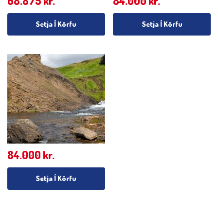
68.875
kr.
84.000
kr.
Setja Í Körfu
Setja Í Körfu
84.000
kr.
Setja Í Körfu