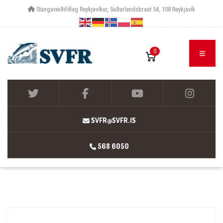
Stangaveiðifélag Reykjavíkur, Suðurlandsbraut 54, 108 Reykjavík
0
SVFR@SVFR.IS
568 6050