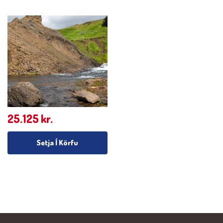
25.125
kr.
Setja Í Körfu