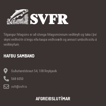
Tilgangur félagsins er að útvega félagsmönnum veiðileyfi og taka í því
skyni veiðivötn á leigu eða kaupa veiðisvæði og annast umboðssölu á
veiðileyfum.
HAFÐU SAMBAND
Suðurlandsbraut 54, 108 Reykjavík
568 6050
svfr@svfr.is
AFGREIÐSLUTÍMAR