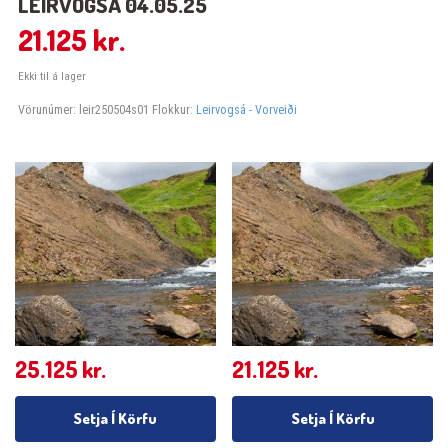
LEIRVOGSÁ 04.05.25
21.125
kr.
Ekki til á lager
Vörunúmer:
leir250504s01
Flokkur:
Leirvogsá - Vorveiði
25.125
kr.
21.125
kr.
Setja Í Körfu
Setja Í Körfu