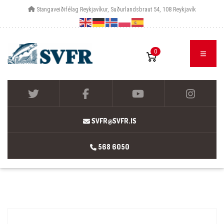
Stangaveiðifélag Reykjavíkur, Suðurlandsbraut 54, 108 Reykjavík
0
SVFR@SVFR.IS
568 6050