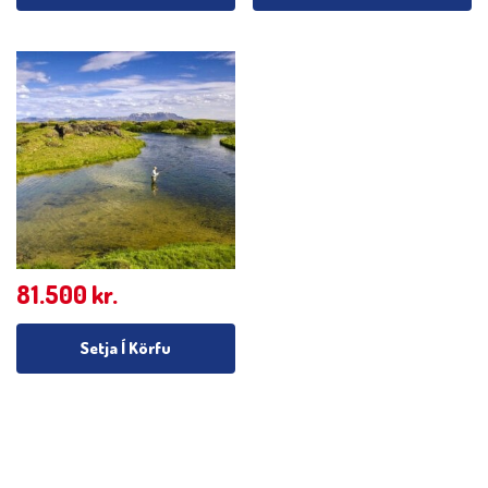
81.500
kr.
Setja Í Körfu