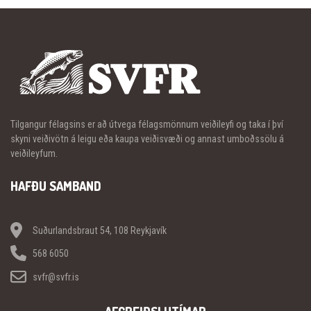
Tilgangur félagsins er að útvega félagsmönnum veiðileyfi og taka í því
skyni veiðivötn á leigu eða kaupa veiðisvæði og annast umboðssölu á
veiðileyfum.
HAFÐU SAMBAND
Suðurlandsbraut 54, 108 Reykjavík
568 6050
svfr@svfr.is