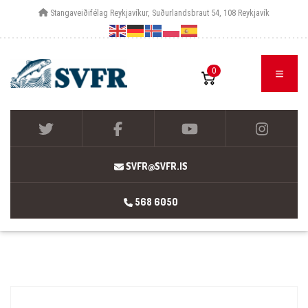
Stangaveiðifélag Reykjavíkur, Suðurlandsbraut 54, 108 Reykjavík
0
SVFR@SVFR.IS
568 6050