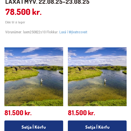
LAXÁ Í MÝV. 22.08.25-23.08.25
78.500
kr.
Ekki til á lager
Vörunúmer:
laxm250822s10
Flokkur:
Laxá í Mývatnssveit
81.500
kr.
81.500
kr.
Setja Í Körfu
Setja Í Körfu