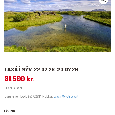
LAXÁ Í MÝV. 22.07.26-23.07.26
81.500
kr.
Ekki til á lager
Vörunúmer:
LAXM260722S11
Flokkur:
Laxá í Mývatnssveit
LÝSING