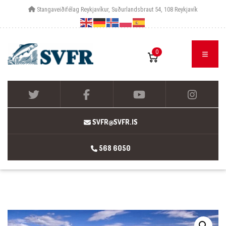
Stangaveiðifélag Reykjavíkur, Suðurlandsbraut 54, 108 Reykjavík
0
SVFR@SVFR.IS
568 6050