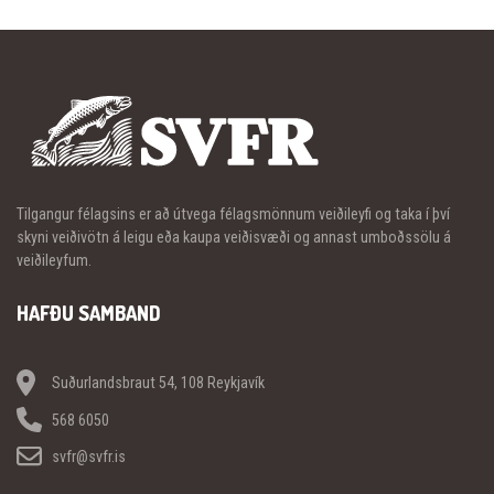
Tilgangur félagsins er að útvega félagsmönnum veiðileyfi og taka í því
skyni veiðivötn á leigu eða kaupa veiðisvæði og annast umboðssölu á
veiðileyfum.
HAFÐU SAMBAND
Suðurlandsbraut 54, 108 Reykjavík
568 6050
svfr@svfr.is