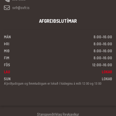
svfr@svfr.is
AFGREIÐSLUTÍMAR
MÁN
8:00-16:00
ÞRI
8:00-16:00
MIÐ
8:00-16:00
FIM
8:00-16:00
FÖS
12:00-16:00
LAU
LOKAÐ
SUN
LOKAÐ
Á þriðjudögum og fimmtudögum er lokað í hádeginu á milli 12:00 og 13:00
Stangaveiðifélag Reykjavíkur