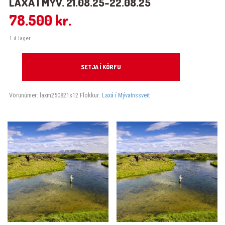
LAXÁ Í MÝV. 21.08.25-22.08.25
78.500
kr.
1 á lager
Laxá í Mýv. 21.08.25-22.08.25 quantity
SETJA Í KÖRFU
Vörunúmer:
laxm250821s12
Flokkur:
Laxá í Mývatnssveit