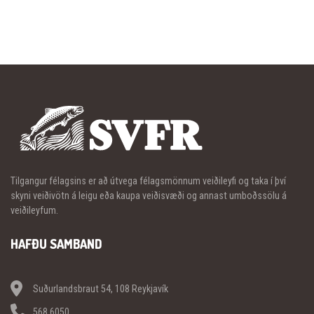
Tilgangur félagsins er að útvega félagsmönnum veiðileyfi og taka í því
skyni veiðivötn á leigu eða kaupa veiðisvæði og annast umboðssölu á
veiðileyfum.
HAFÐU SAMBAND
Suðurlandsbraut 54, 108 Reykjavík
568 6050