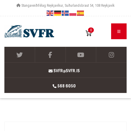
Stangaveiðifélag Reykjavíkur, Suðurlandsbraut 54, 108 Reykjavík
0
SVFR@SVFR.IS
568 6050