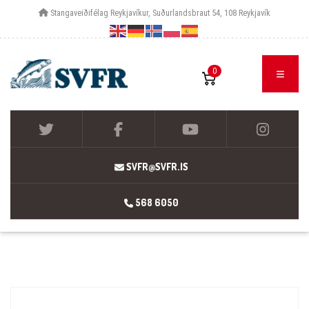
Stangaveiðifélag Reykjavíkur, Suðurlandsbraut 54, 108 Reykjavík
0
SVFR@SVFR.IS
568 6050