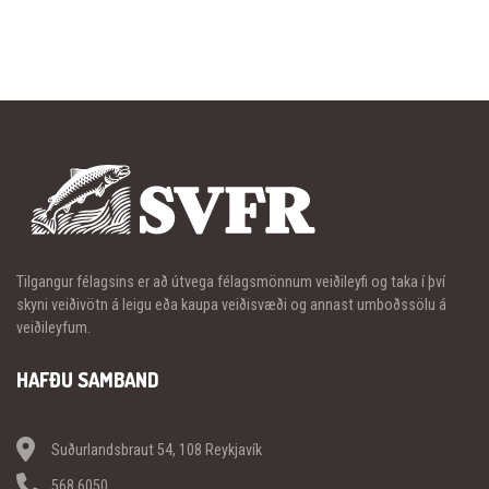
Tilgangur félagsins er að útvega félagsmönnum veiðileyfi og taka í því
skyni veiðivötn á leigu eða kaupa veiðisvæði og annast umboðssölu á
veiðileyfum.
HAFÐU SAMBAND
Suðurlandsbraut 54, 108 Reykjavík
568 6050