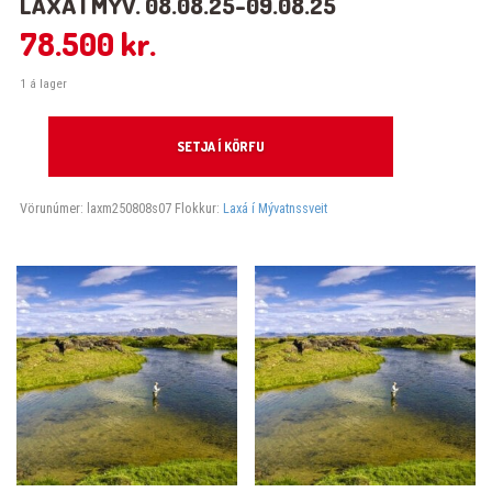
LAXÁ Í MÝV. 08.08.25-09.08.25
78.500
kr.
1 á lager
Laxá í Mýv. 08.08.25-09.08.25 quantity
SETJA Í KÖRFU
Vörunúmer:
laxm250808s07
Flokkur:
Laxá í Mývatnssveit