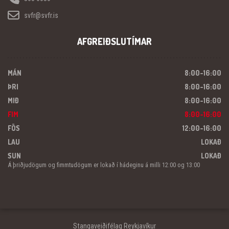
svfr@svfr.is
AFGREIÐSLUTÍMAR
MÁN
8:00-16:00
ÞRI
8:00-16:00
MIÐ
8:00-16:00
FIM
8:00-16:00
FÖS
12:00-16:00
LAU
LOKAÐ
SUN
LOKAÐ
Á þriðjudögum og fimmtudögum er lokað í hádeginu á milli 12:00 og 13:00
Stangaveiðifélag Reykjavíkur