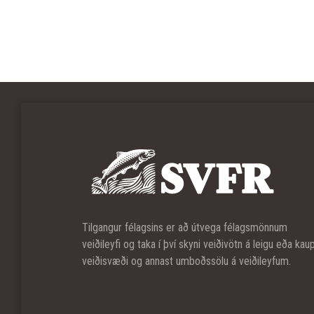
Tilgangur félagsins er að útvega félagsmönnum
veiðileyfi og taka í því skyni veiðivötn á leigu eða kau
veiðisvæði og annast umboðssölu á veiðileyfum.