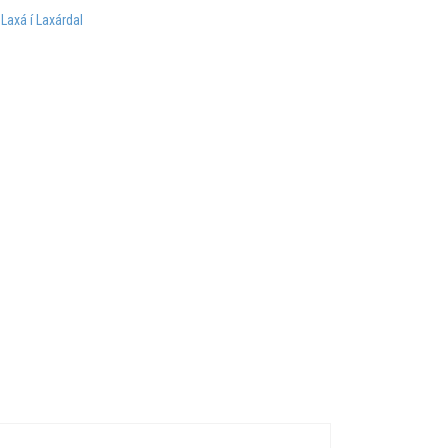
:
Laxá í Laxárdal