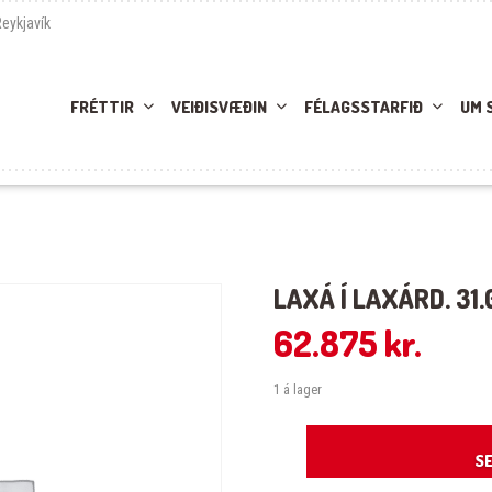
Reykjavík
FRÉTTIR
VEIÐISVÆÐIN
FÉLAGSSTARFIÐ
UM 
LAXÁ Í LAXÁRD. 31.
62.875
kr.
1 á lager
Laxá í Laxárd. 31.07.25-01.08.25 qua
SE