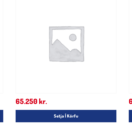
65.250
kr.
Setja Í Körfu