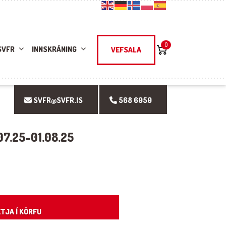
0
SVFR
INNSKRÁNING
VEFSALA
SVFR@SVFR.IS
568 6050
07.25-01.08.25
ntity
TJA Í KÖRFU