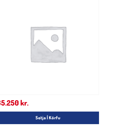
65.250
kr.
Setja Í Körfu