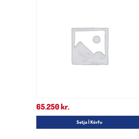
65.250
kr.
Setja Í Körfu