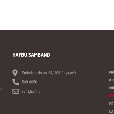
HAFÐU SAMBAND
M
Suðurlandsbraut 54, 108 Reykjavík
ÞR
568 6050
MI
pa
svfr@svfr.is
FI
FÖ
LA