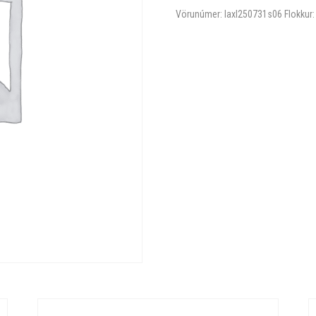
Vörunúmer:
laxl250731s06
Flokkur