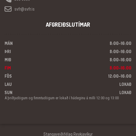
svfr@svfr.is
AFGREIÐSLUTÍMAR
MÁN
8:00-16:00
ÞRI
8:00-16:00
MIÐ
8:00-16:00
FIM
8:00-16:00
FÖS
12:00-16:00
LAU
LOKAÐ
SUN
LOKAÐ
Á þriðjudögum og fimmtudögum er lokað í hádeginu á milli 12:00 og 13:00
Stangaveiðifélag Reykjavíkur