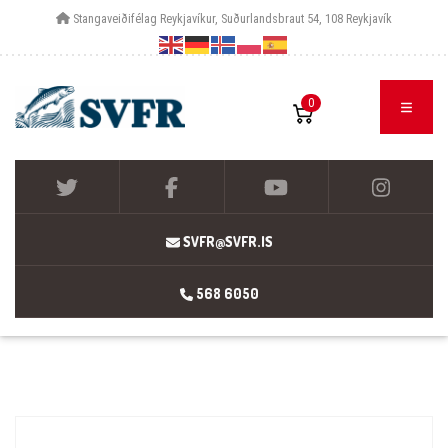
Stangaveiðifélag Reykjavíkur, Suðurlandsbraut 54, 108 Reykjavík
0
SVFR@SVFR.IS
568 6050