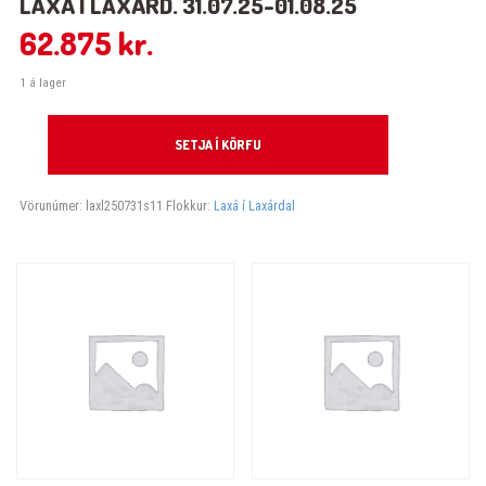
LAXÁ Í LAXÁRD. 31.07.25-01.08.25
62.875
kr.
1 á lager
Laxá í Laxárd. 31.07.25-01.08.25 quantity
SETJA Í KÖRFU
Vörunúmer:
laxl250731s11
Flokkur:
Laxá í Laxárdal