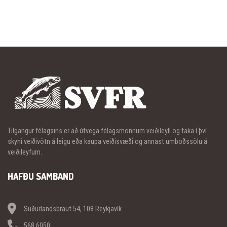
Tilgangur félagsins er að útvega félagsmönnum veiðileyfi og taka í því
skyni veiðivötn á leigu eða kaupa veiðisvæði og annast umboðssölu á
veiðileyfum.
HAFÐU SAMBAND
Suðurlandsbraut 54, 108 Reykjavík
568 6050