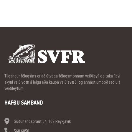
Tilgangur félagsins er að útvega félagsmönnum veiðileyfi og taka í því
skyni veiðivötn á leigu eða kaupa veiðisvæði og annast umboðssölu á
veiðileyfum.
HAFÐU SAMBAND
Suðurlandsbraut 54, 108 Reykjavík
568 6050