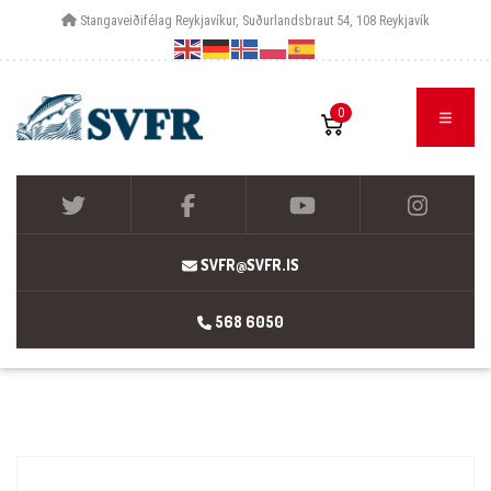
Stangaveiðifélag Reykjavíkur, Suðurlandsbraut 54, 108 Reykjavík
0
SVFR@SVFR.IS
568 6050