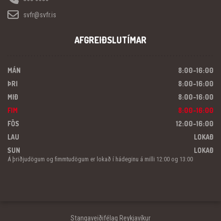
svfr@svfr.is
AFGREIÐSLUTÍMAR
MÁN
8:00-16:00
ÞRI
8:00-16:00
MIÐ
8:00-16:00
FIM
8:00-16:00
FÖS
12:00-16:00
LAU
LOKAÐ
SUN
LOKAÐ
Á þriðjudögum og fimmtudögum er lokað í hádeginu á milli 12:00 og 13:00
Stangaveiðifélag Reykjavíkur