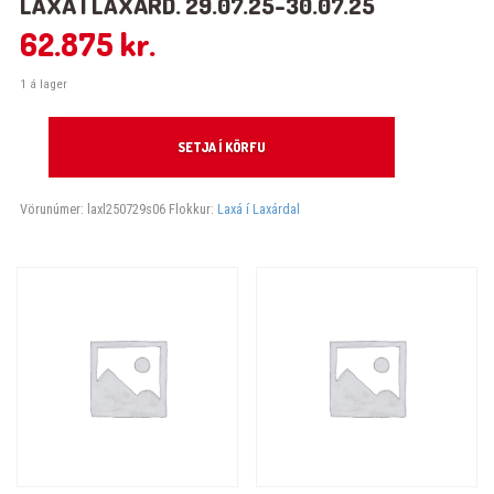
LAXÁ Í LAXÁRD. 29.07.25-30.07.25
62.875
kr.
1 á lager
Laxá í Laxárd. 29.07.25-30.07.25 quantity
SETJA Í KÖRFU
Vörunúmer:
laxl250729s06
Flokkur:
Laxá í Laxárdal