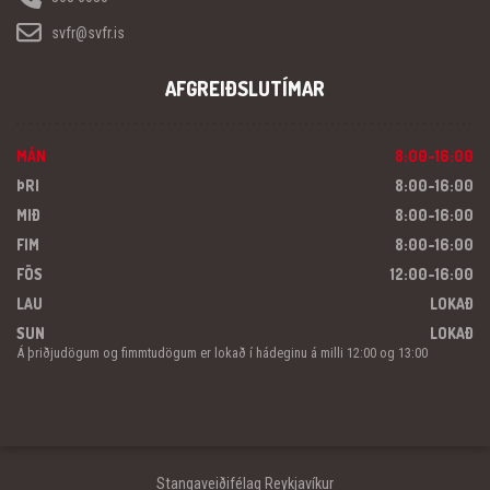
svfr@svfr.is
AFGREIÐSLUTÍMAR
MÁN
8:00-16:00
ÞRI
8:00-16:00
MIÐ
8:00-16:00
FIM
8:00-16:00
FÖS
12:00-16:00
LAU
LOKAÐ
SUN
LOKAÐ
Á þriðjudögum og fimmtudögum er lokað í hádeginu á milli 12:00 og 13:00
Stangaveiðifélag Reykjavíkur