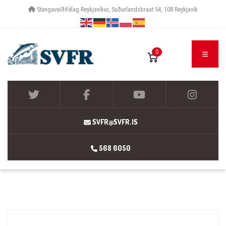
Stangaveiðifélag Reykjavíkur, Suðurlandsbraut 54, 108 Reykjavík
0
SVFR@SVFR.IS
568 6050