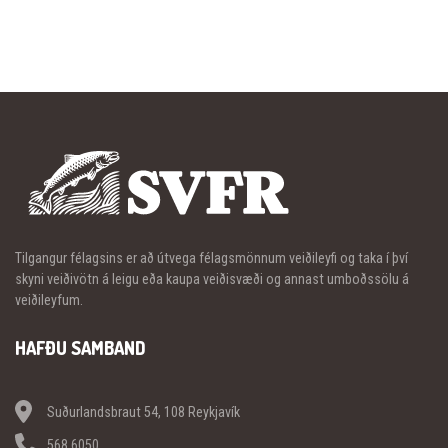
Tilgangur félagsins er að útvega félagsmönnum veiðileyfi og taka í því
skyni veiðivötn á leigu eða kaupa veiðisvæði og annast umboðssölu á
veiðileyfum.
HAFÐU SAMBAND
Suðurlandsbraut 54, 108 Reykjavík
568 6050