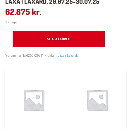
LAXÁ Í LAXÁRD. 29.07.25-30.07.25
62.875
kr.
1 á lager
Laxá í Laxárd. 29.07.25-30.07.25 quantity
SETJA Í KÖRFU
Vörunúmer:
laxl250729s11
Flokkur:
Laxá í Laxárdal