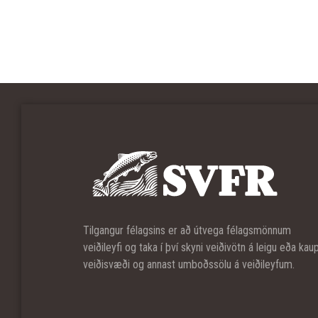
Tilgangur félagsins er að útvega félagsmönnum
veiðileyfi og taka í því skyni veiðivötn á leigu eða kau
veiðisvæði og annast umboðssölu á veiðileyfum.