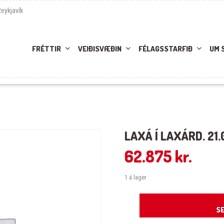
Reykjavík
FRÉTTIR
VEIÐISVÆÐIN
FÉLAGSSTARFIÐ
UM 
LAXÁ Í LAXÁRD. 21.
62.875
kr.
1 á lager
Laxá í Laxárd. 21.06.25-22.06.25 qua
SE