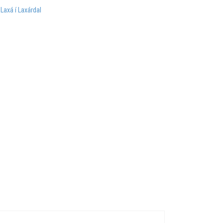
:
Laxá í Laxárdal