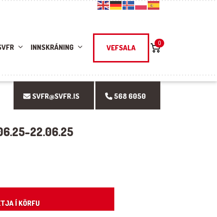
0
SVFR
INNSKRÁNING
VEFSALA
SVFR@SVFR.IS
568 6050
06.25-22.06.25
ntity
TJA Í KÖRFU