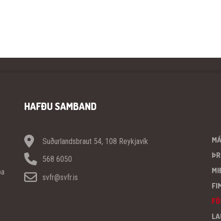
HAFÐU SAMBAND
M
Suðurlandsbraut 54, 108 Reykjavík
ÞR
568 6050
MI
pa
svfr@svfr.is
FI
FÖ
LA