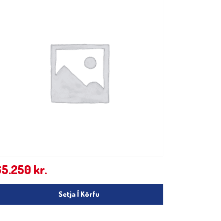
65.250
kr.
Setja Í Körfu