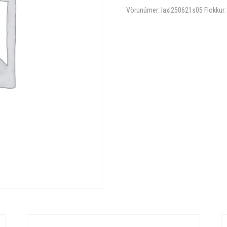
Vörunúmer:
laxl250621s05
Flokkur