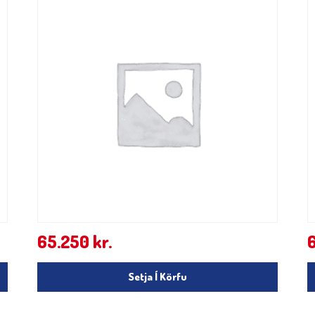
65.250
kr.
Setja Í Körfu