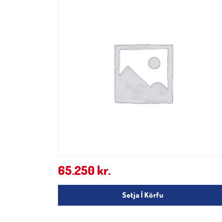
65.250
kr.
Setja Í Körfu