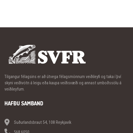
Tilgangur félagsins er að útvega félagsmönnum veiðileyfi og taka í því
skyni veiðivötn á leigu eða kaupa veiðisvæði og annast umboðssölu á
veiðileyfum.
HAFÐU SAMBAND
Suðurlandsbraut 54, 108 Reykjavík
568 6050