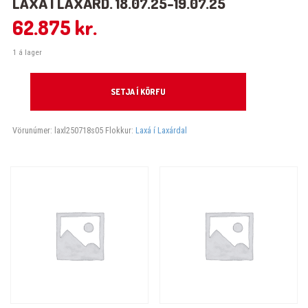
LAXÁ Í LAXÁRD. 18.07.25-19.07.25
62.875
kr.
1 á lager
Laxá í Laxárd. 18.07.25-19.07.25 quantity
SETJA Í KÖRFU
Vörunúmer:
laxl250718s05
Flokkur:
Laxá í Laxárdal