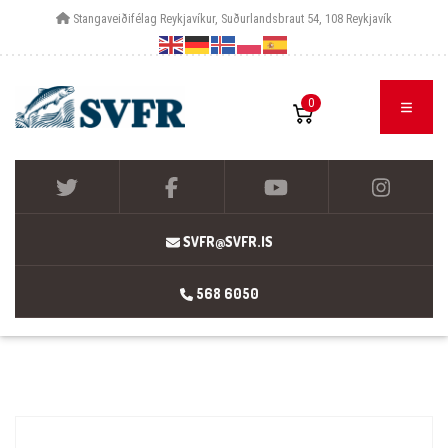
Stangaveiðifélag Reykjavíkur, Suðurlandsbraut 54, 108 Reykjavík
0
SVFR@SVFR.IS
568 6050