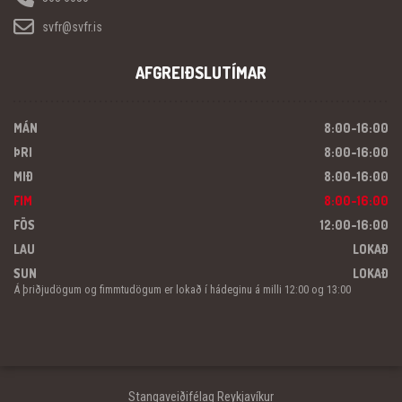
svfr@svfr.is
AFGREIÐSLUTÍMAR
MÁN
8:00-16:00
ÞRI
8:00-16:00
MIÐ
8:00-16:00
FIM
8:00-16:00
FÖS
12:00-16:00
LAU
LOKAÐ
SUN
LOKAÐ
Á þriðjudögum og fimmtudögum er lokað í hádeginu á milli 12:00 og 13:00
Stangaveiðifélag Reykjavíkur