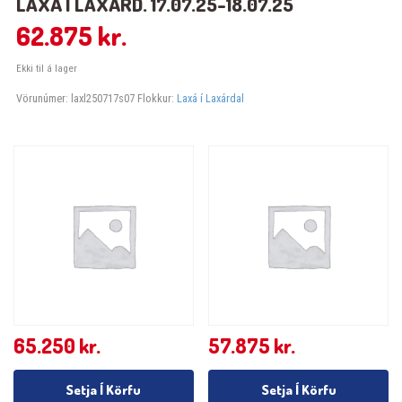
LAXÁ Í LAXÁRD. 17.07.25-18.07.25
62.875
kr.
Ekki til á lager
Vörunúmer:
laxl250717s07
Flokkur:
Laxá í Laxárdal
65.250
kr.
57.875
kr.
Setja Í Körfu
Setja Í Körfu