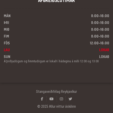
AFGREIÐSLUTÍMAR
MÁN
8:00-16:00
ÞRI
8:00-16:00
MIÐ
8:00-16:00
FIM
8:00-16:00
FÖS
12:00-16:00
LAU
LOKAÐ
SUN
LOKAÐ
Á þriðjudögum og fimmtudögum er lokað í hádeginu á milli 12:00 og 13:00
Stangaveiðifélag Reykjavíkur
© 2025 Allur réttur áskilinn