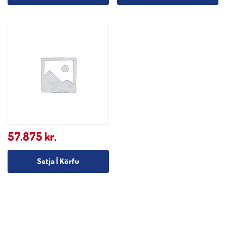
57.875
kr.
Setja Í Körfu