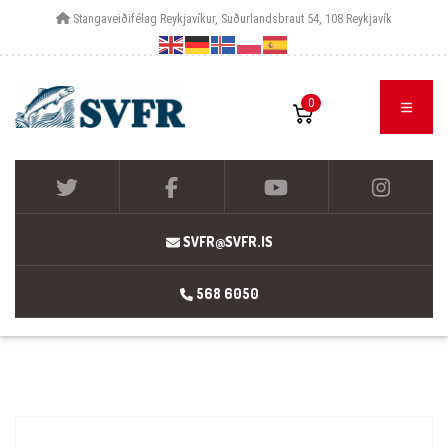
Stangaveiðifélag Reykjavíkur, Suðurlandsbraut 54, 108 Reykjavík
0
SVFR@SVFR.IS
568 6050