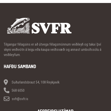
Tilgangur félagsins er að útvega félagsmönnum veiðileyfi og taka í því
skyni veiðivötn á leigu eða kaupa veiðisvæði og annast umboðssölu á
veiðileyfum.
HAFÐU SAMBAND
Suðurlandsbraut 54, 108 Reykjavík
568 6050
svfr@svfr.is