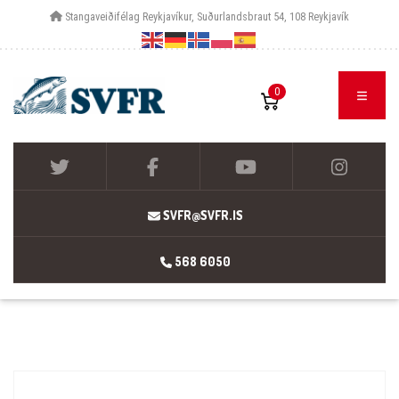
Stangaveiðifélag Reykjavíkur, Suðurlandsbraut 54, 108 Reykjavík
0
SVFR@SVFR.IS
568 6050