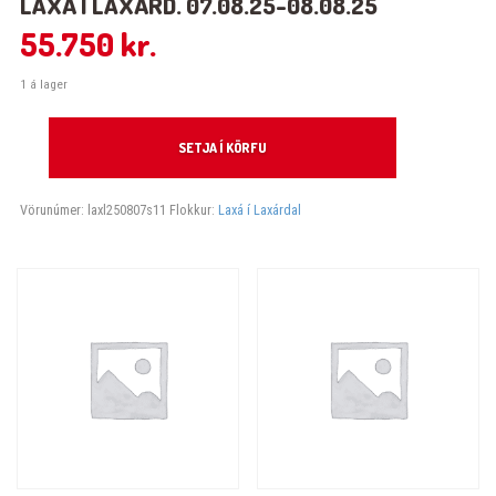
LAXÁ Í LAXÁRD. 07.08.25-08.08.25
55.750
kr.
1 á lager
Laxá í Laxárd. 07.08.25-08.08.25 quantity
SETJA Í KÖRFU
Vörunúmer:
laxl250807s11
Flokkur:
Laxá í Laxárdal