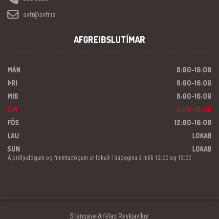
svfr@svfr.is
AFGREIÐSLUTÍMAR
MÁN
8:00-16:00
ÞRI
8:00-16:00
MIÐ
8:00-16:00
FIM
8:00-16:00
FÖS
12:00-16:00
LAU
LOKAÐ
SUN
LOKAÐ
Á þriðjudögum og fimmtudögum er lokað í hádeginu á milli 12:00 og 13:00
Stangaveiðifélag Reykjavíkur