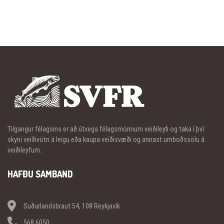
Tilgangur félagsins er að útvega félagsmönnum veiðileyfi og taka í því
skyni veiðivötn á leigu eða kaupa veiðisvæði og annast umboðssölu á
veiðileyfum.
HAFÐU SAMBAND
Suðurlandsbraut 54, 108 Reykjavík
568 6050