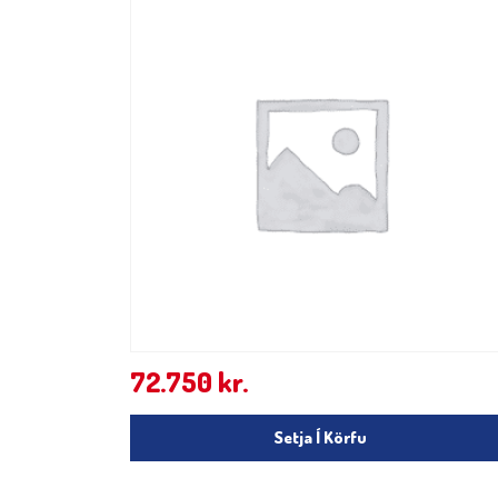
72.750
kr.
Setja Í Körfu