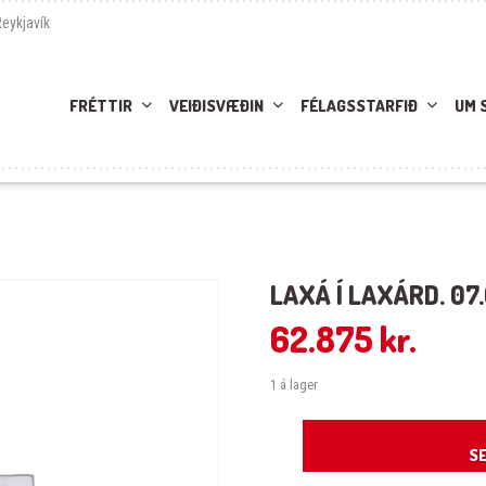
Reykjavík
FRÉTTIR
VEIÐISVÆÐIN
FÉLAGSSTARFIÐ
UM 
LAXÁ Í LAXÁRD. 07
62.875
kr.
1 á lager
Laxá í Laxárd. 07.07.25-08.07.25 qua
SE