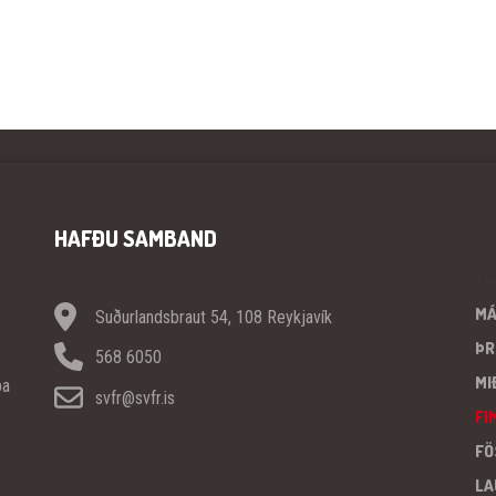
HAFÐU SAMBAND
M
Suðurlandsbraut 54, 108 Reykjavík
ÞR
568 6050
MI
pa
svfr@svfr.is
FI
FÖ
LA