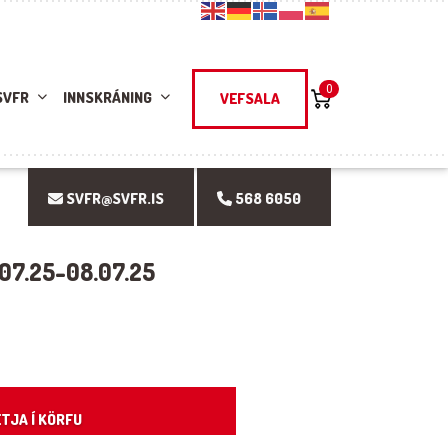
0
SVFR
INNSKRÁNING
VEFSALA
SVFR@SVFR.IS
568 6050
.07.25-08.07.25
ntity
TJA Í KÖRFU