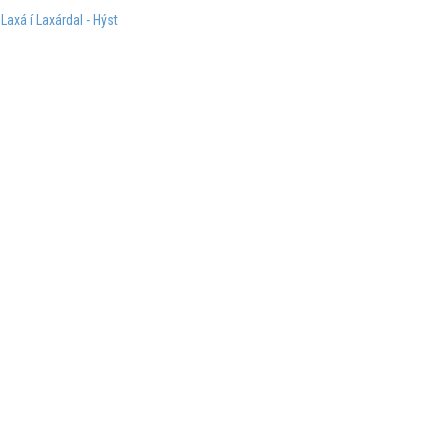
:
Laxá í Laxárdal - Hýst