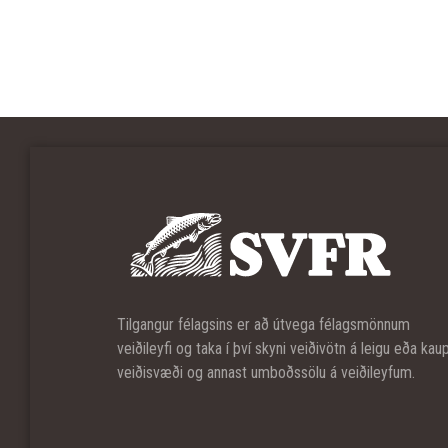
Tilgangur félagsins er að útvega félagsmönnum
veiðileyfi og taka í því skyni veiðivötn á leigu eða kau
veiðisvæði og annast umboðssölu á veiðileyfum.