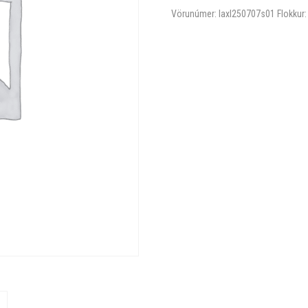
Vörunúmer:
laxl250707s01
Flokkur