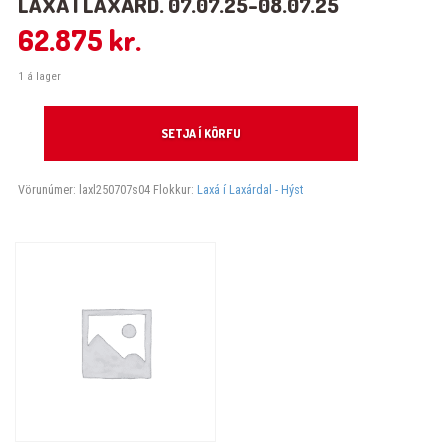
LAXÁ Í LAXÁRD. 07.07.25-08.07.25
62.875
kr.
1 á lager
Laxá í Laxárd. 07.07.25-08.07.25 quantity
SETJA Í KÖRFU
Vörunúmer:
laxl250707s04
Flokkur:
Laxá í Laxárdal - Hýst