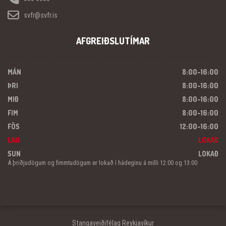
svfr@svfr.is
AFGREIÐSLUTÍMAR
MÁN
8:00-16:00
ÞRI
8:00-16:00
MIÐ
8:00-16:00
FIM
8:00-16:00
FÖS
12:00-16:00
LAU
LOKAÐ
SUN
LOKAÐ
Á þriðjudögum og fimmtudögum er lokað í hádeginu á milli 12:00 og 13:00
Stangaveiðifélag Reykjavíkur