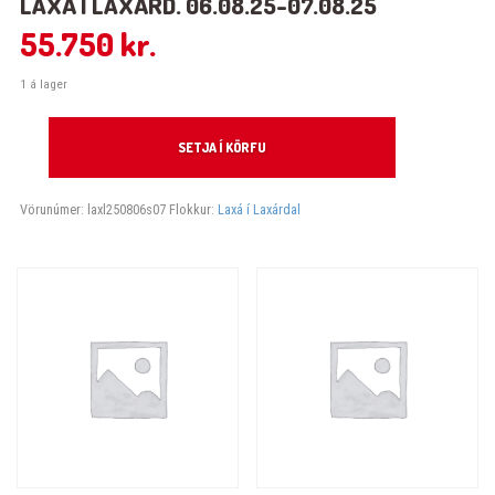
LAXÁ Í LAXÁRD. 06.08.25-07.08.25
55.750
kr.
1 á lager
Laxá í Laxárd. 06.08.25-07.08.25 quantity
SETJA Í KÖRFU
Vörunúmer:
laxl250806s07
Flokkur:
Laxá í Laxárdal