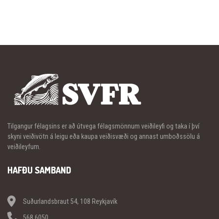
Tilgangur félagsins er að útvega félagsmönnum veiðileyfi og taka í því
skyni veiðivötn á leigu eða kaupa veiðisvæði og annast umboðssölu á
veiðileyfum.
HAFÐU SAMBAND
Suðurlandsbraut 54, 108 Reykjavík
568 6050