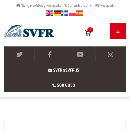
Stangaveiðifélag Reykjavíkur, Suðurlandsbraut 54, 108 Reykjavík
0
SVFR@SVFR.IS
568 6050