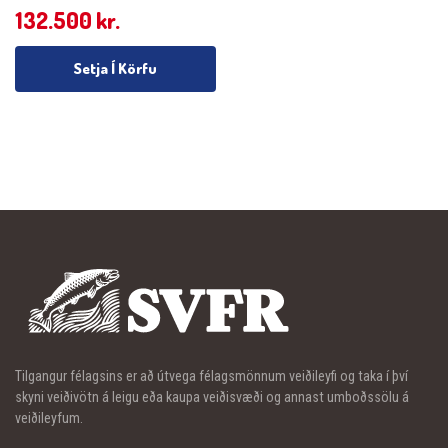
132.500
kr.
Setja Í Körfu
Tilgangur félagsins er að útvega félagsmönnum veiðileyfi og taka í því
skyni veiðivötn á leigu eða kaupa veiðisvæði og annast umboðssölu á
veiðileyfum.