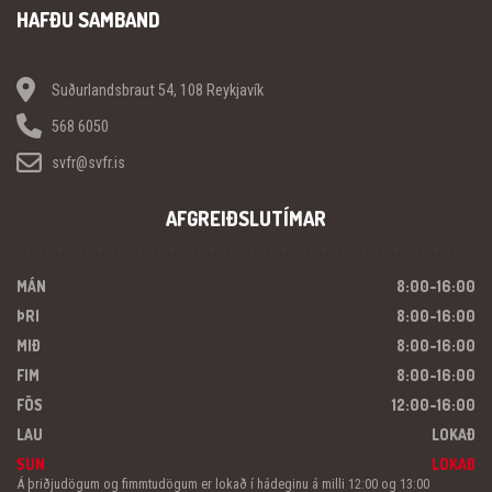
HAFÐU SAMBAND
Suðurlandsbraut 54, 108 Reykjavík
568 6050
svfr@svfr.is
AFGREIÐSLUTÍMAR
MÁN
8:00-16:00
ÞRI
8:00-16:00
MIÐ
8:00-16:00
FIM
8:00-16:00
FÖS
12:00-16:00
LAU
LOKAÐ
SUN
LOKAÐ
Á þriðjudögum og fimmtudögum er lokað í hádeginu á milli 12:00 og 13:00