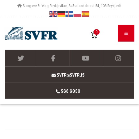
Stangaveiðifélag Reykjavíkur, Suðurlandsbraut 54, 108 Reykjavík
0
SVFR@SVFR.IS
568 6050