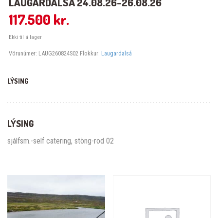
LAUGARDALSÁ 24.08.26-26.08.26
117.500
kr.
Ekki til á lager
Vörunúmer:
LAUG260824S02
Flokkur:
Laugardalsá
LÝSING
LÝSING
sjálfsm.-self catering, stöng-rod 02