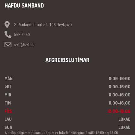
HAFÐU SAMBAND
Suðurlandsbraut 54, 108 Reykjavík
568 6050
svfr@svfr.is
AFGREIÐSLUTÍMAR
MÁN
8:00-16:00
ÞRI
8:00-16:00
MIÐ
8:00-16:00
FIM
8:00-16:00
FÖS
12:00-16:00
LAU
LOKAÐ
SUN
LOKAÐ
Á þriðjudögum og fimmtudögum er lokað í hádeginu á milli 12:00 og 13:00