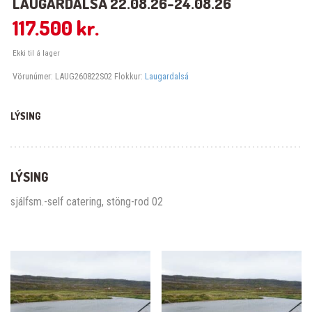
LAUGARDALSÁ 22.08.26-24.08.26
117.500
kr.
Ekki til á lager
Vörunúmer:
LAUG260822S02
Flokkur:
Laugardalsá
LÝSING
LÝSING
sjálfsm.-self catering, stöng-rod 02