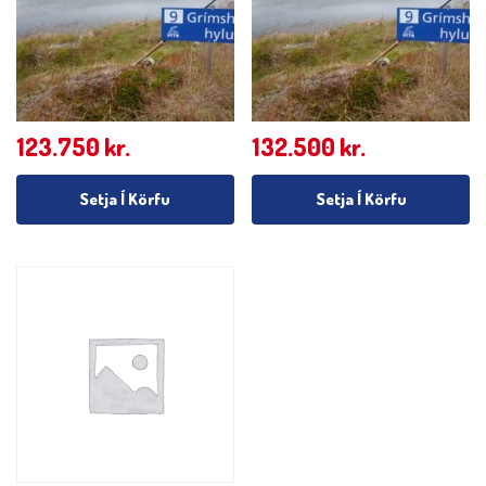
123.750
kr.
132.500
kr.
Setja Í Körfu
Setja Í Körfu