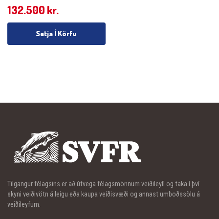
132.500
kr.
Setja Í Körfu
Tilgangur félagsins er að útvega félagsmönnum veiðileyfi og taka í því
skyni veiðivötn á leigu eða kaupa veiðisvæði og annast umboðssölu á
veiðileyfum.