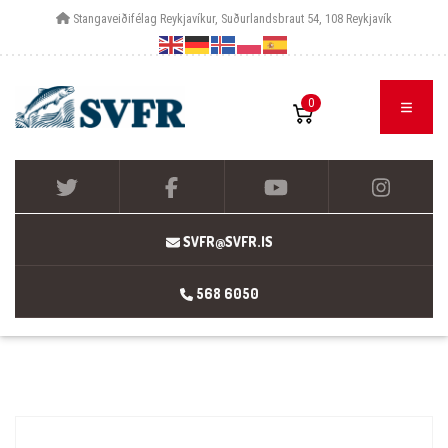
Stangaveiðifélag Reykjavíkur, Suðurlandsbraut 54, 108 Reykjavík
0
SVFR@SVFR.IS
568 6050