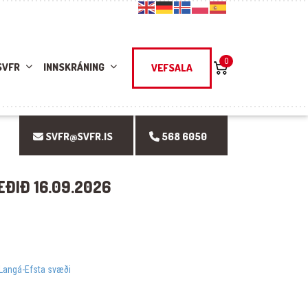
0
SVFR
INNSKRÁNING
VEFSALA
SVFR@SVFR.IS
568 6050
ÐIÐ 16.09.2026
Langá-Efsta svæði