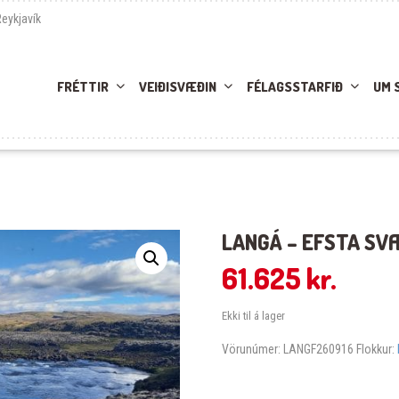
Reykjavík
FRÉTTIR
VEIÐISVÆÐIN
FÉLAGSSTARFIÐ
UM 
LANGÁ – EFSTA SVÆ
61.625
kr.
Ekki til á lager
Vörunúmer:
LANGF260916
Flokkur: