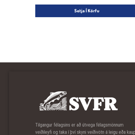
Setja Í Körfu
Tilgangur félagsins er að útvega félagsmönnum
veiðileyfi og taka í því skyni veiðivötn á leigu eða kau