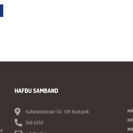
HAFÐU SAMBAND
M
Suðurlandsbraut 54, 108 Reykjavík
ÞR
568 6050
MI
pa