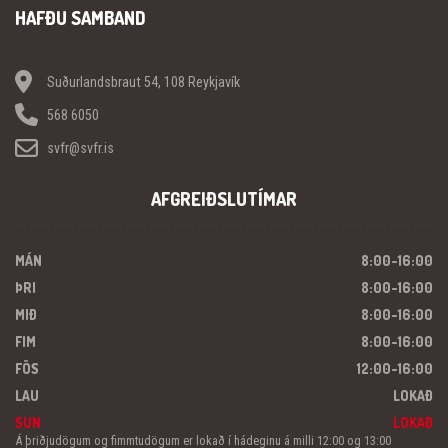
HAFÐU SAMBAND
Suðurlandsbraut 54, 108 Reykjavík
568 6050
svfr@svfr.is
AFGREIÐSLUTÍMAR
MÁN
8:00-16:00
ÞRI
8:00-16:00
MIÐ
8:00-16:00
FIM
8:00-16:00
FÖS
12:00-16:00
LAU
LOKAÐ
SUN
LOKAÐ
Á þriðjudögum og fimmtudögum er lokað í hádeginu á milli 12:00 og 13:00