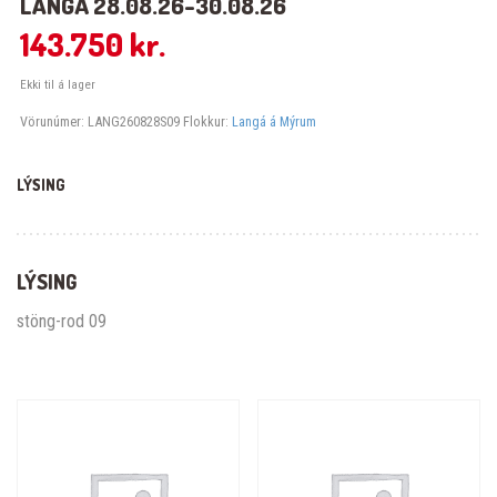
LANGÁ 28.08.26-30.08.26
143.750
kr.
Ekki til á lager
Vörunúmer:
LANG260828S09
Flokkur:
Langá á Mýrum
LÝSING
LÝSING
stöng-rod 09