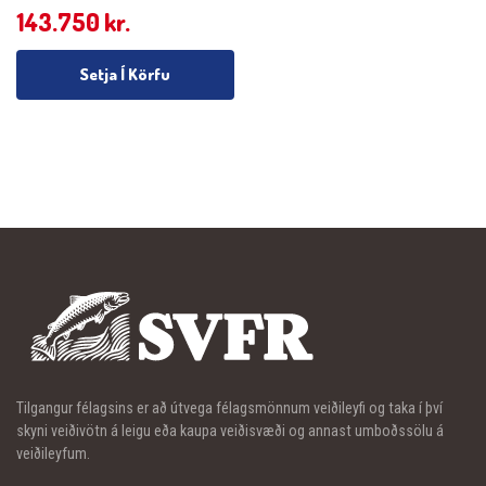
143.750
kr.
Setja Í Körfu
Tilgangur félagsins er að útvega félagsmönnum veiðileyfi og taka í því
skyni veiðivötn á leigu eða kaupa veiðisvæði og annast umboðssölu á
veiðileyfum.