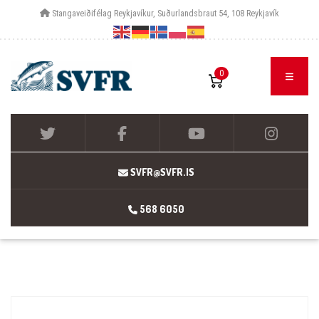
Stangaveiðifélag Reykjavíkur, Suðurlandsbraut 54, 108 Reykjavík
0
SVFR@SVFR.IS
568 6050