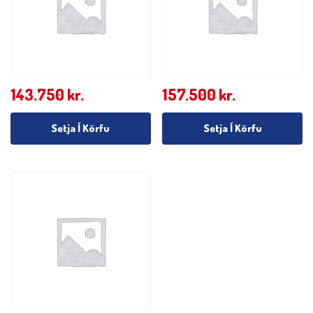
143.750
kr.
157.500
kr.
Setja Í Körfu
Setja Í Körfu