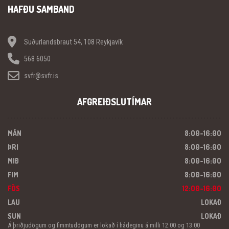
HAFÐU SAMBAND
Suðurlandsbraut 54, 108 Reykjavík
568 6050
svfr@svfr.is
AFGREIÐSLUTÍMAR
MÁN
8:00-16:00
ÞRI
8:00-16:00
MIÐ
8:00-16:00
FIM
8:00-16:00
FÖS
12:00-16:00
LAU
LOKAÐ
SUN
LOKAÐ
Á þriðjudögum og fimmtudögum er lokað í hádeginu á milli 12:00 og 13:00