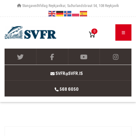
Stangaveiðifélag Reykjavíkur, Suðurlandsbraut 54, 108 Reykjavík
0
SVFR@SVFR.IS
568 6050