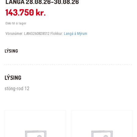
LANGÁ 28.08.26-30.08.26
143.750
kr.
Ekki til á lager
Vörunúmer:
LANG260828S12
Flokkur:
Langá á Mýrum
LÝSING
LÝSING
stöng-rod 12