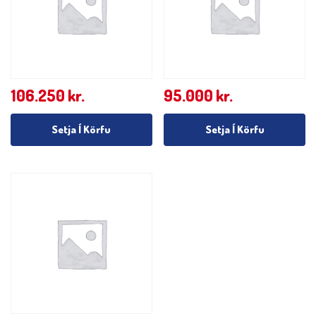
106.250
kr.
95.000
kr.
Setja Í Körfu
Setja Í Körfu