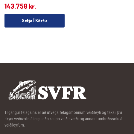
143.750
kr.
Setja Í Körfu
Tilgangur félagsins er að útvega félagsmönnum veiðileyfi og taka í því
skyni veiðivötn á leigu eða kaupa veiðisvæði og annast umboðssölu á
veiðileyfum.