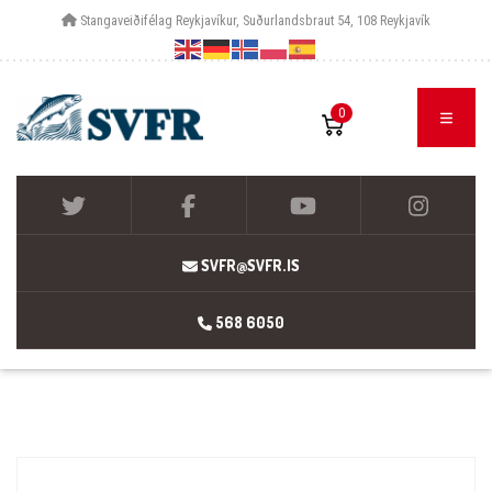
Stangaveiðifélag Reykjavíkur, Suðurlandsbraut 54, 108 Reykjavík
0
SVFR@SVFR.IS
568 6050