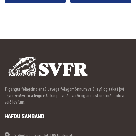
Tilgangur félagsins er að útvega félagsmönnum veiðileyfi og taka í því
skyni veiðivötn á leigu eða kaupa veiðisvæði og annast umboðssölu á
veiðileyfum.
HAFÐU SAMBAND
Suðurlandsbraut 54, 108 Reykjavík