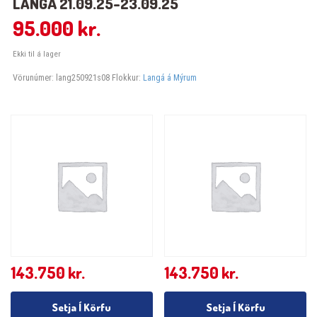
LANGÁ 21.09.25-23.09.25
95.000
kr.
Ekki til á lager
Vörunúmer:
lang250921s08
Flokkur:
Langá á Mýrum
143.750
kr.
143.750
kr.
Setja Í Körfu
Setja Í Körfu