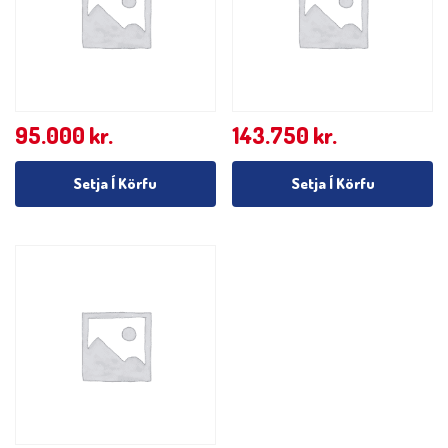
95.000
kr.
143.750
kr.
Setja Í Körfu
Setja Í Körfu