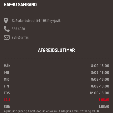
HAFÐU SAMBAND
Suðurlandsbraut 54, 108 Reykjavík
568 6050
svfr@svfr.is
AFGREIÐSLUTÍMAR
MÁN
8:00-16:00
ÞRI
8:00-16:00
MIÐ
8:00-16:00
FIM
8:00-16:00
FÖS
12:00-16:00
LAU
LOKAÐ
SUN
LOKAÐ
Á þriðjudögum og fimmtudögum er lokað í hádeginu á milli 12:00 og 13:00