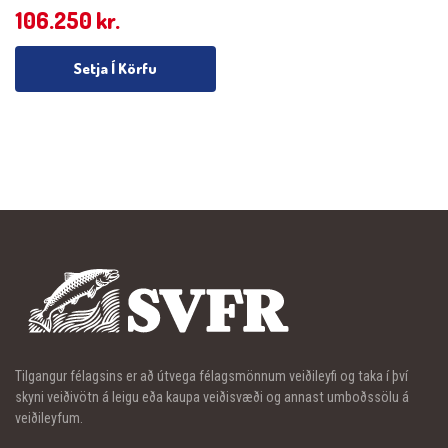
106.250
kr.
Setja Í Körfu
Tilgangur félagsins er að útvega félagsmönnum veiðileyfi og taka í því
skyni veiðivötn á leigu eða kaupa veiðisvæði og annast umboðssölu á
veiðileyfum.