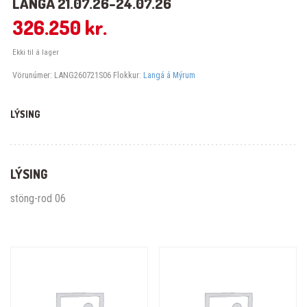
LANGÁ 21.07.26-24.07.26
326.250
kr.
Ekki til á lager
Vörunúmer:
LANG260721S06
Flokkur:
Langá á Mýrum
LÝSING
LÝSING
stöng-rod 06