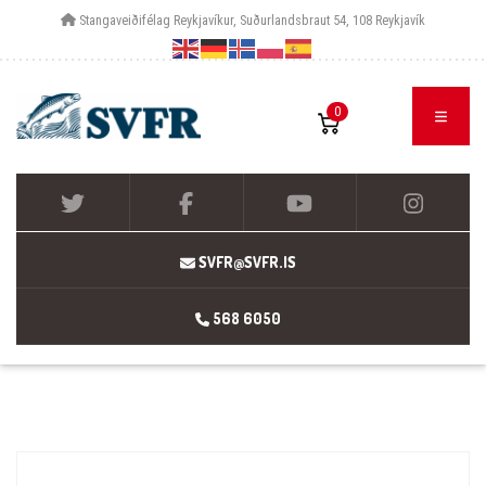
Stangaveiðifélag Reykjavíkur, Suðurlandsbraut 54, 108 Reykjavík
0
SVFR@SVFR.IS
568 6050