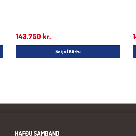
143.750
kr.
Setja Í Körfu
HAFÐU SAMBAND