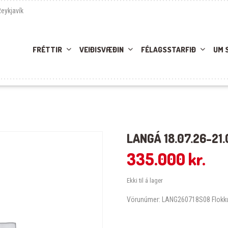
Reykjavík
FRÉTTIR
VEIÐISVÆÐIN
FÉLAGSSTARFIÐ
UM 
LANGÁ 18.07.26-21.
335.000
kr.
Ekki til á lager
Vörunúmer:
LANG260718S08
Flokk