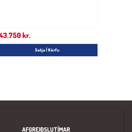
143.750
kr.
Setja Í Körfu
AFGREIÐSLUTÍMAR