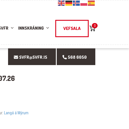
0
SVFR
INNSKRÁNING
VEFSALA
SVFR@SVFR.IS
568 6050
07.26
ur:
Langá á Mýrum