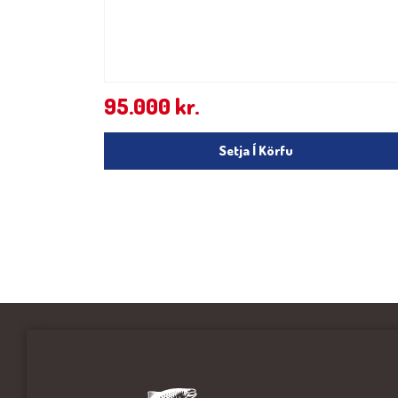
95.000
kr.
Setja Í Körfu