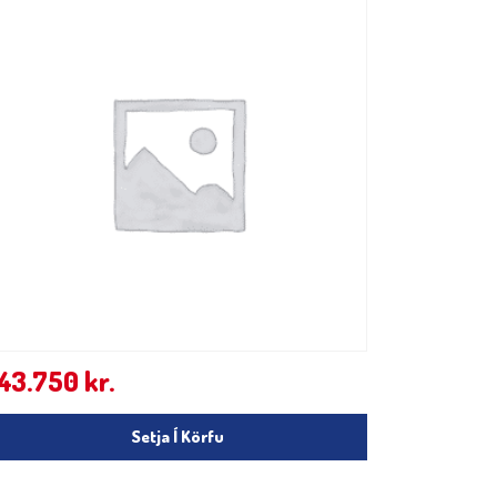
143.750
kr.
Setja Í Körfu