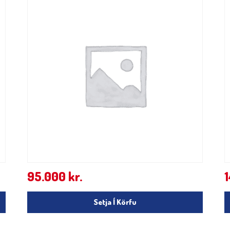
95.000
kr.
Setja Í Körfu