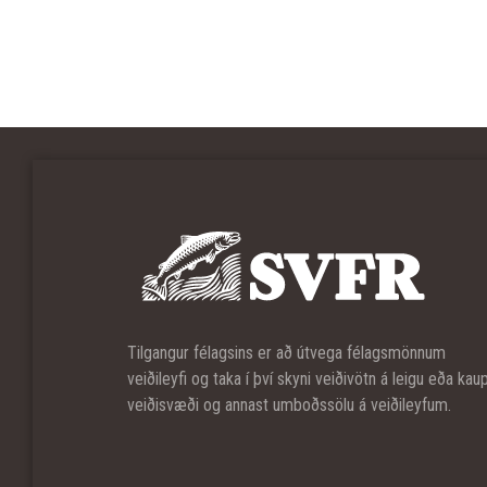
Tilgangur félagsins er að útvega félagsmönnum
veiðileyfi og taka í því skyni veiðivötn á leigu eða kau
veiðisvæði og annast umboðssölu á veiðileyfum.