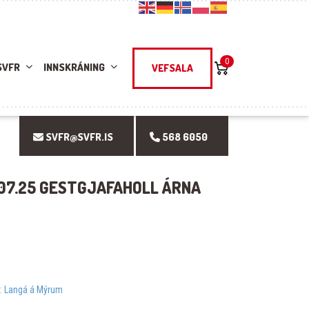
0
SVFR
INNSKRÁNING
VEFSALA
SVFR@SVFR.IS
568 6050
.07.25 GESTGJAFAHOLL ÁRNA
r:
Langá á Mýrum