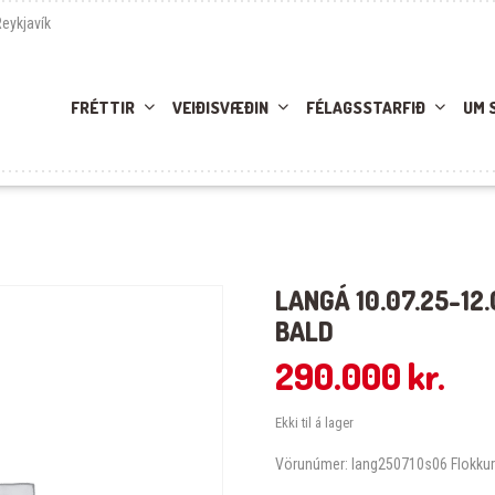
Reykjavík
FRÉTTIR
VEIÐISVÆÐIN
FÉLAGSSTARFIÐ
UM 
LANGÁ 10.07.25-12
BALD
290.000
kr.
Ekki til á lager
Vörunúmer:
lang250710s06
Flokku