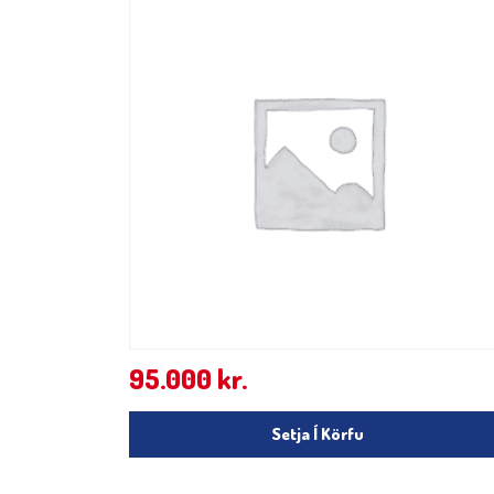
95.000
kr.
Setja Í Körfu