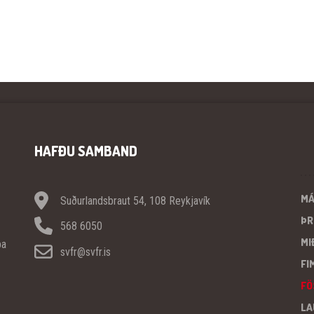
HAFÐU SAMBAND
M
Suðurlandsbraut 54, 108 Reykjavík
ÞR
568 6050
MI
pa
svfr@svfr.is
FI
FÖ
LA