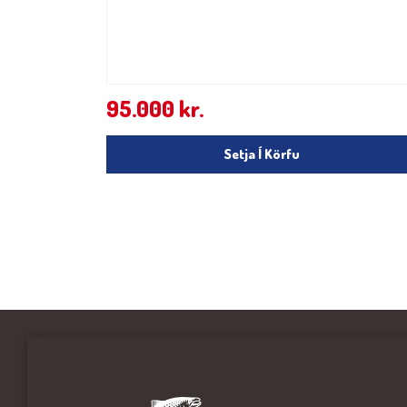
95.000
kr.
Setja Í Körfu