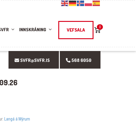
0
SVFR
INNSKRÁNING
VEFSALA
SVFR@SVFR.IS
568 6050
.09.26
ur:
Langá á Mýrum