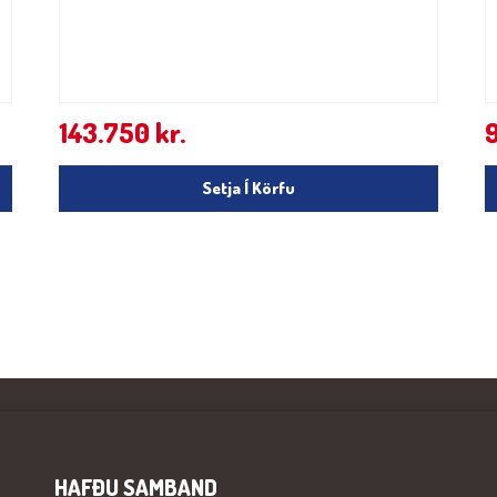
143.750
kr.
Setja Í Körfu
HAFÐU SAMBAND