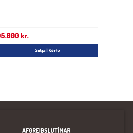
95.000
kr.
Setja Í Körfu
AFGREIÐSLUTÍMAR