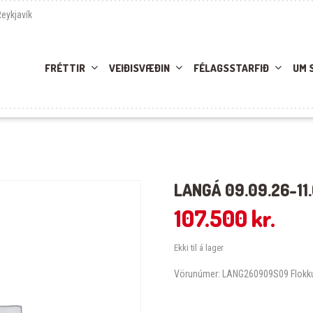
Reykjavík
FRÉTTIR
VEIÐISVÆÐIN
FÉLAGSSTARFIÐ
UM 
LANGÁ 09.09.26-11
107.500
kr.
Ekki til á lager
Vörunúmer:
LANG260909S09
Flokk