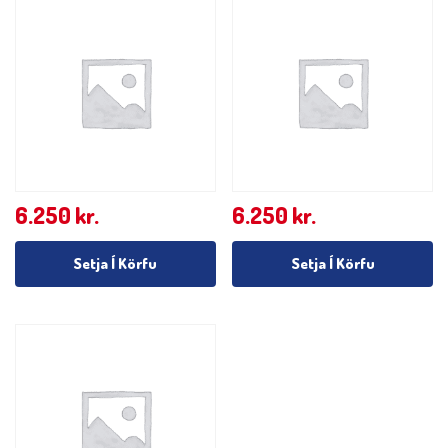
6.250
kr.
6.250
kr.
Setja Í Körfu
Setja Í Körfu