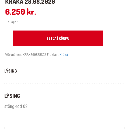
KRÁKÁ 28.08.2026
6.250
kr.
1 á lager
Kráká 28.08.2026 quantity
SETJA Í KÖRFU
Vörunúmer:
KRAK260828S02
Flokkur:
Kráká
LÝSING
LÝSING
stöng-rod 02