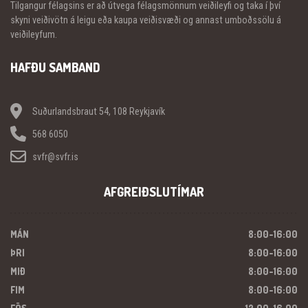
Tilgangur félagsins er að útvega félagsmönnum veiðileyfi og taka í því
skyni veiðivötn á leigu eða kaupa veiðisvæði og annast umboðssölu á
veiðileyfum.
HAFÐU SAMBAND
Suðurlandsbraut 54, 108 Reykjavík
568 6050
svfr@svfr.is
AFGREIÐSLUTÍMAR
MÁN
8:00-16:00
ÞRI
8:00-16:00
MIÐ
8:00-16:00
FIM
8:00-16:00