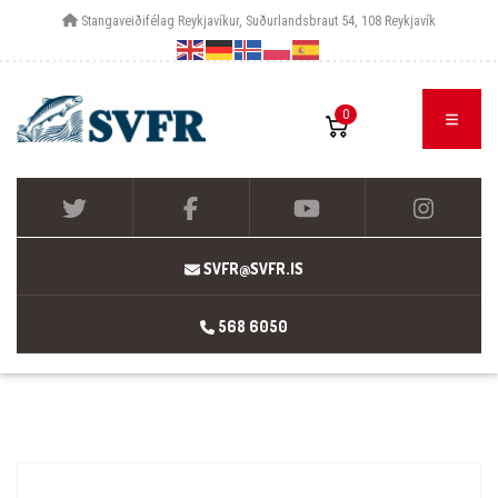
Stangaveiðifélag Reykjavíkur, Suðurlandsbraut 54, 108 Reykjavík
0
SVFR@SVFR.IS
568 6050