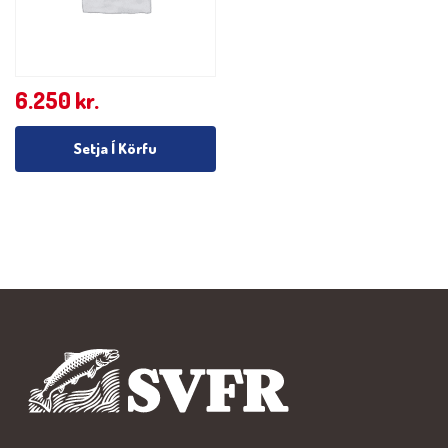
6.250
kr.
Setja Í Körfu