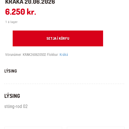
KRÁKÁ 20.06.2026
6.250
kr.
1 á lager
Kráká 20.06.2026 quantity
SETJA Í KÖRFU
Vörunúmer:
KRAK260620S02
Flokkur:
Kráká
LÝSING
LÝSING
stöng-rod 02