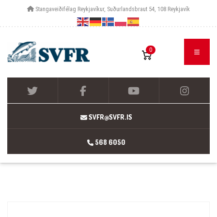
Stangaveiðifélag Reykjavíkur, Suðurlandsbraut 54, 108 Reykjavík
0
SVFR@SVFR.IS
568 6050