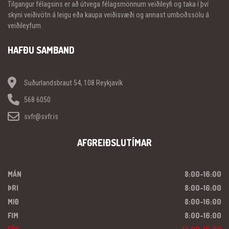
Tilgangur félagsins er að útvega félagsmönnum veiðileyfi og taka í því
skyni veiðivötn á leigu eða kaupa veiðisvæði og annast umboðssölu á
veiðileyfum.
HAFÐU SAMBAND
Suðurlandsbraut 54, 108 Reykjavík
568 6050
svfr@svfr.is
AFGREIÐSLUTÍMAR
MÁN
8:00-16:00
ÞRI
8:00-16:00
MIÐ
8:00-16:00
FIM
8:00-16:00