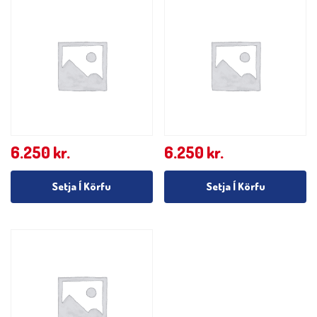
6.250
kr.
6.250
kr.
Setja Í Körfu
Setja Í Körfu