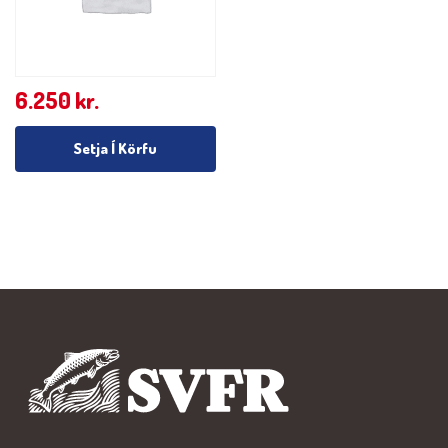
6.250
kr.
Setja Í Körfu