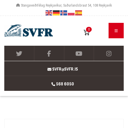
Stangaveiðifélag Reykjavíkur, Suðurlandsbraut 54, 108 Reykjavík
0
SVFR@SVFR.IS
568 6050