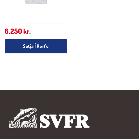
6.250
kr.
Setja Í Körfu