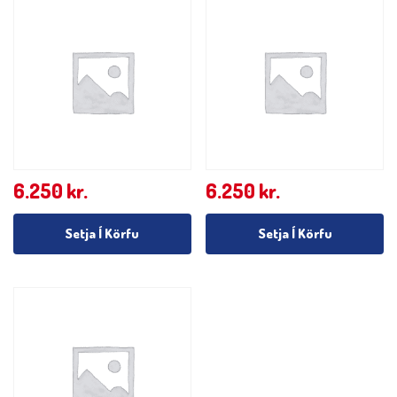
6.250
kr.
6.250
kr.
Setja Í Körfu
Setja Í Körfu