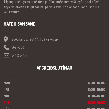
Tilgangur félagsins er að útvega félagsmönnum veiðileyfi og taka í því
skyni veiðivötn á leigu eða kaupa veiðisvæði og annast umboðssölu á
veiðileyfum.
HAFÐU SAMBAND
Suðurlandsbraut 54, 108 Reykjavík
568 6050
svfr@svfr.is
AFGREIÐSLUTÍMAR
MÁN
8:00-16:00
ÞRI
8:00-16:00
MIÐ
8:00-16:00
FIM
8:00-16:00