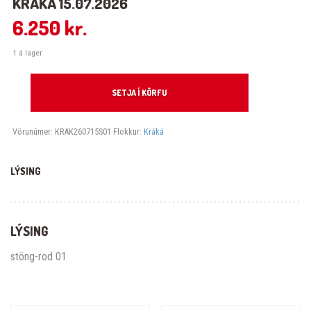
KRÁKÁ 15.07.2026
6.250
kr.
1 á lager
Kráká 15.07.2026 quantity
SETJA Í KÖRFU
Vörunúmer:
KRAK260715S01
Flokkur:
Kráká
LÝSING
LÝSING
stöng-rod 01