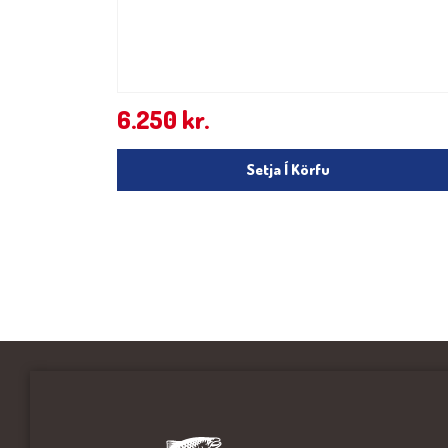
6.250
kr.
Setja Í Körfu