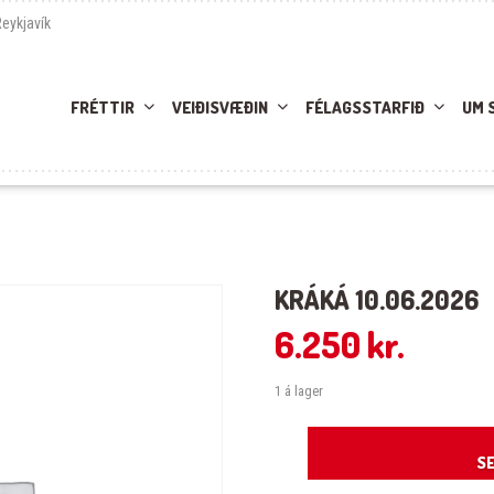
Reykjavík
FRÉTTIR
VEIÐISVÆÐIN
FÉLAGSSTARFIÐ
UM 
KRÁKÁ 10.06.2026
6.250
kr.
1 á lager
Kráká 10.06.2026 quantity
SE