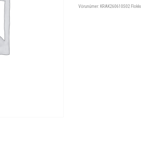
Vörunúmer:
KRAK260610S02
Flokk