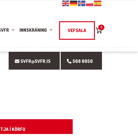
0
SVFR
INNSKRÁNING
VEFSALA
SVFR@SVFR.IS
568 6050
TJA Í KÖRFU