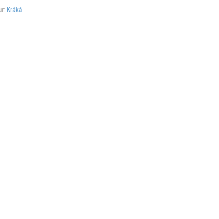
ur:
Kráká