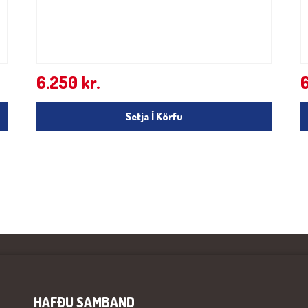
6.250
kr.
Setja Í Körfu
HAFÐU SAMBAND