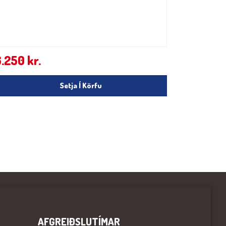
6.250
kr.
Setja Í Körfu
AFGREIÐSLUTÍMAR