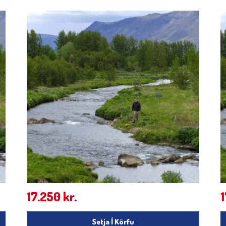
17.250
kr.
Setja Í Körfu