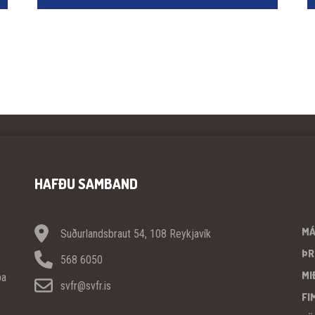
HAFÐU SAMBAND
M
Suðurlandsbraut 54, 108 Reykjavík
ÞR
568 6050
MI
pa
svfr@svfr.is
FI