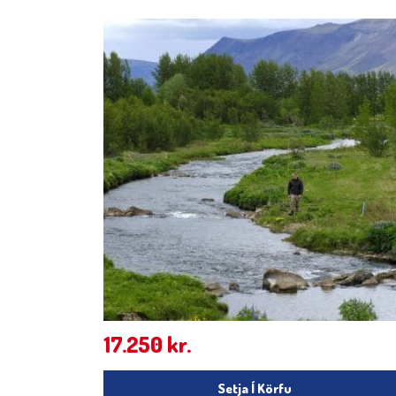
17.250
kr.
Setja Í Körfu