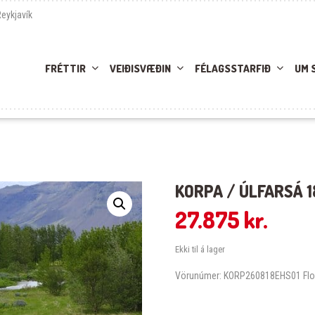
Reykjavík
FRÉTTIR
VEIÐISVÆÐIN
FÉLAGSSTARFIÐ
UM 
KORPA / ÚLFARSÁ 1
27.875
kr.
Ekki til á lager
Vörunúmer:
KORP260818EHS01
Fl