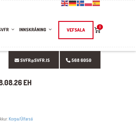
0
SVFR
INNSKRÁNING
VEFSALA
SVFR@SVFR.IS
568 6050
8.08.26 EH
okkur:
Korpa/Úlfarsá