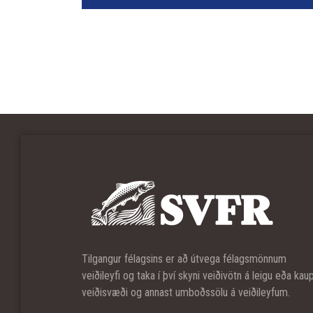
Tilgangur félagsins er að útvega félagsmönnum
veiðileyfi og taka í því skyni veiðivötn á leigu eða kau
veiðisvæði og annast umboðssölu á veiðileyfum.