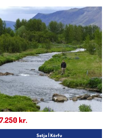
17.250
kr.
Setja Í Körfu