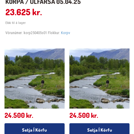
KORPA / ÚLFARSÁ 05.04.25
23.625
kr.
Ekki til á lager
Vörunúmer:
korp250405s01
Flokkur:
Korpv
24.500
kr.
24.500
kr.
Setja Í Körfu
Setja Í Körfu