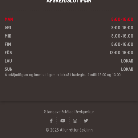
AFGREIÐSLUTÍMAR
MÁN
8:00-16:00
ÞRI
8:00-16:00
MIÐ
8:00-16:00
FIM
8:00-16:00
FÖS
12:00-16:00
LAU
LOKAÐ
SUN
LOKAÐ
Á þriðjudögum og fimmtudögum er lokað í hádeginu á milli 12:00 og 13:00
Stangaveiðifélag Reykjavíkur
© 2025 Allur réttur áskilinn