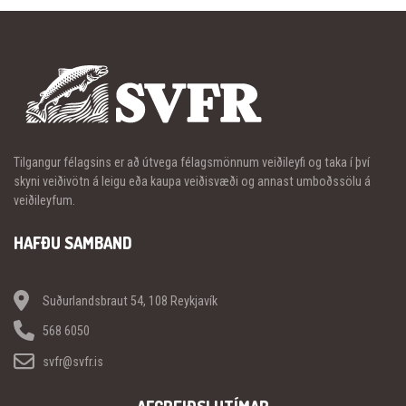
Tilgangur félagsins er að útvega félagsmönnum veiðileyfi og taka í því
skyni veiðivötn á leigu eða kaupa veiðisvæði og annast umboðssölu á
veiðileyfum.
HAFÐU SAMBAND
Suðurlandsbraut 54, 108 Reykjavík
568 6050
svfr@svfr.is