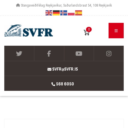
Stangaveiðifélag Reykjavíkur, Suðurlandsbraut 54, 108 Reykjavík
0
SVFR@SVFR.IS
568 6050