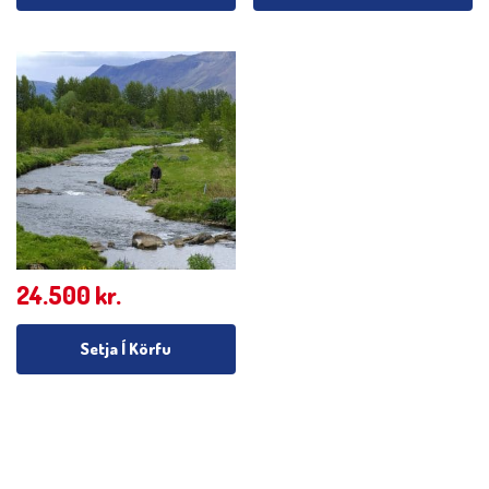
24.500
kr.
Setja Í Körfu