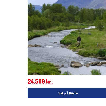
24.500
kr.
Setja Í Körfu