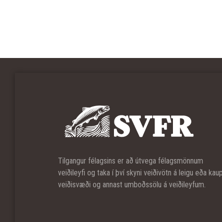
Tilgangur félagsins er að útvega félagsmönnum
veiðileyfi og taka í því skyni veiðivötn á leigu eða kau
veiðisvæði og annast umboðssölu á veiðileyfum.