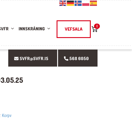
0
SVFR
INNSKRÁNING
VEFSALA
SVFR@SVFR.IS
568 6050
3.05.25
r:
Korpv