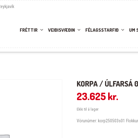
Reykjavík
FRÉTTIR
VEIÐISVÆÐIN
FÉLAGSSTARFIÐ
UM 
KORPA / ÚLFARSÁ 0
23.625
kr.
Ekki til á lager
Vörunúmer:
korp250503s01
Flokku