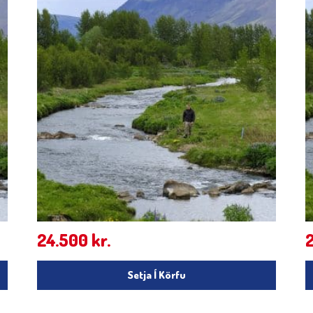
24.500
kr.
Setja Í Körfu