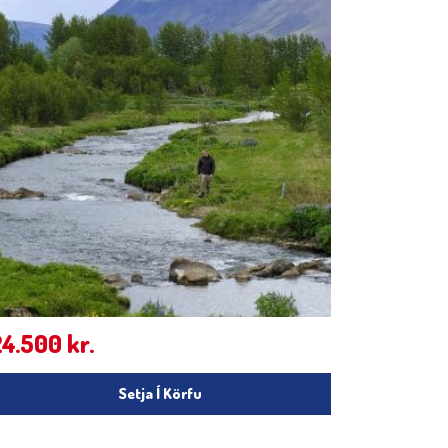
24.500
kr.
Setja Í Körfu