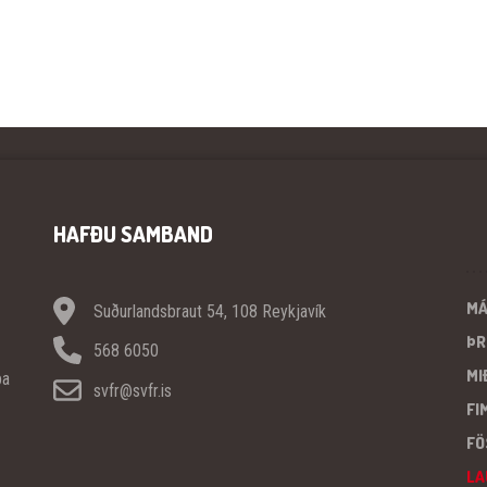
HAFÐU SAMBAND
M
Suðurlandsbraut 54, 108 Reykjavík
ÞR
568 6050
MI
pa
svfr@svfr.is
FI
FÖ
LA