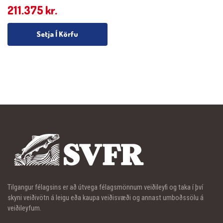
211.375
kr.
Setja Í Körfu
Tilgangur félagsins er að útvega félagsmönnum veiðileyfi og taka í því
skyni veiðivötn á leigu eða kaupa veiðisvæði og annast umboðssölu á
veiðileyfum.