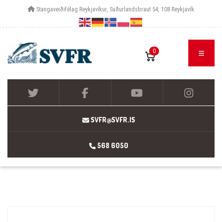
Stangaveiðifélag Reykjavíkur, Suðurlandsbraut 54, 108 Reykjavík
0
SVFR@SVFR.IS
568 6050