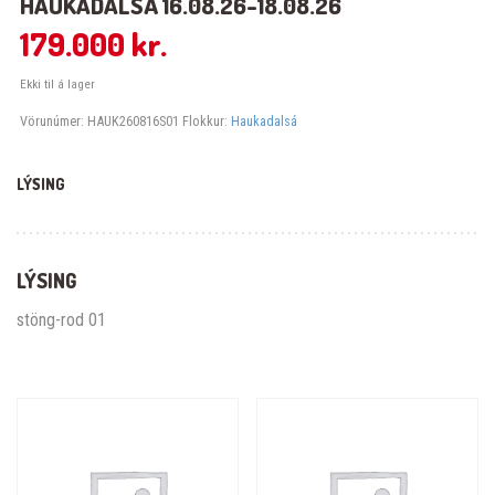
HAUKADALSÁ 16.08.26-18.08.26
179.000
kr.
Ekki til á lager
Vörunúmer:
HAUK260816S01
Flokkur:
Haukadalsá
LÝSING
LÝSING
stöng-rod 01