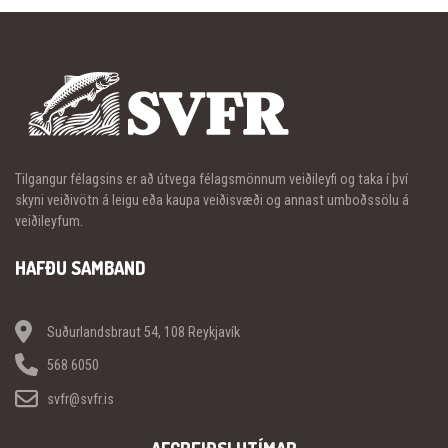
Tilgangur félagsins er að útvega félagsmönnum veiðileyfi og taka í því
skyni veiðivötn á leigu eða kaupa veiðisvæði og annast umboðssölu á
veiðileyfum.
HAFÐU SAMBAND
Suðurlandsbraut 54, 108 Reykjavík
568 6050
svfr@svfr.is