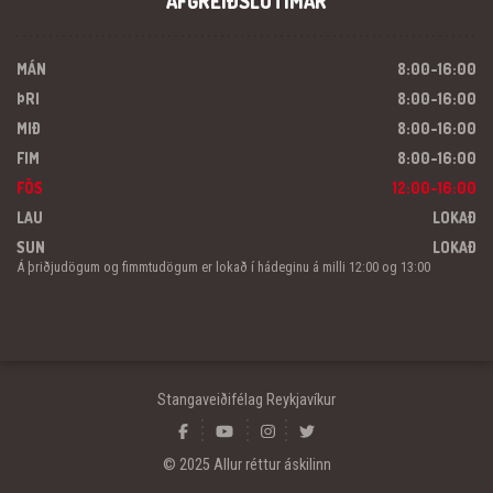
AFGREIÐSLUTÍMAR
MÁN
8:00-16:00
ÞRI
8:00-16:00
MIÐ
8:00-16:00
FIM
8:00-16:00
FÖS
12:00-16:00
LAU
LOKAÐ
SUN
LOKAÐ
Á þriðjudögum og fimmtudögum er lokað í hádeginu á milli 12:00 og 13:00
Stangaveiðifélag Reykjavíkur
© 2025 Allur réttur áskilinn