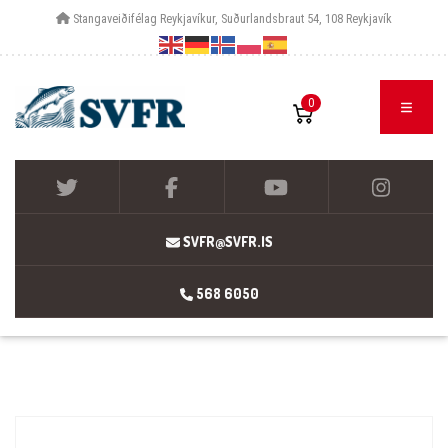
Stangaveiðifélag Reykjavíkur, Suðurlandsbraut 54, 108 Reykjavík
0
SVFR@SVFR.IS
568 6050