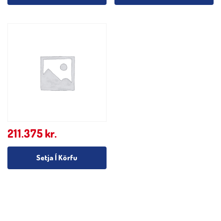
211.375
kr.
Setja Í Körfu