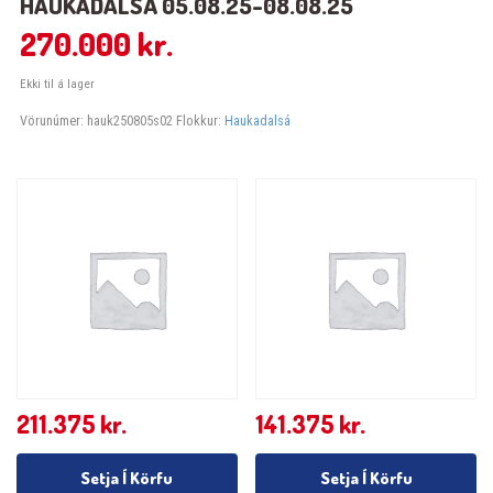
HAUKADALSÁ 05.08.25-08.08.25
270.000
kr.
Ekki til á lager
Vörunúmer:
hauk250805s02
Flokkur:
Haukadalsá
211.375
kr.
141.375
kr.
Setja Í Körfu
Setja Í Körfu