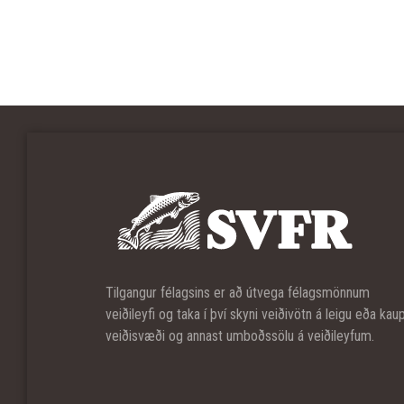
Tilgangur félagsins er að útvega félagsmönnum
veiðileyfi og taka í því skyni veiðivötn á leigu eða kau
veiðisvæði og annast umboðssölu á veiðileyfum.