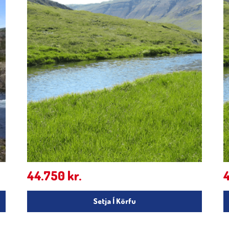
44.750
kr.
Setja Í Körfu