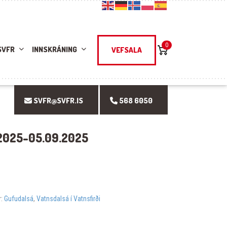
0
SVFR
INNSKRÁNING
VEFSALA
SVFR@SVFR.IS
568 6050
2025-05.09.2025
r:
Gufudalsá
,
Vatnsdalsá í Vatnsfirði