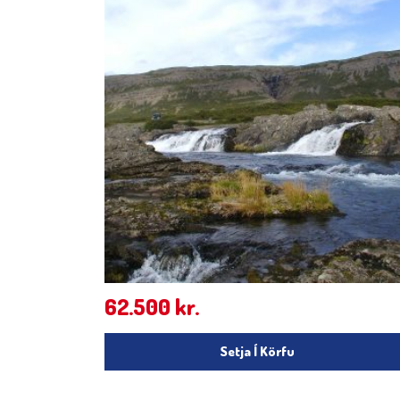
62.500
kr.
Setja Í Körfu