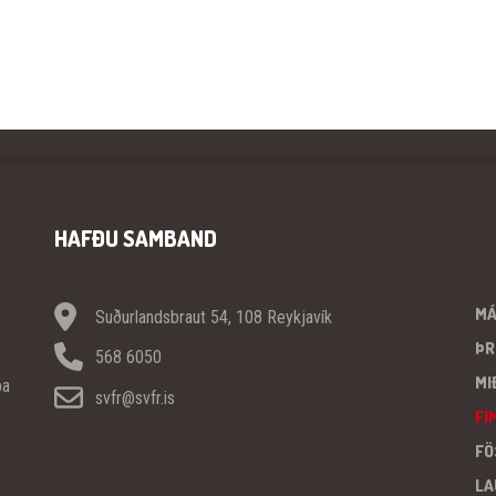
HAFÐU SAMBAND
M
Suðurlandsbraut 54, 108 Reykjavík
ÞR
568 6050
MI
pa
svfr@svfr.is
FI
FÖ
LA