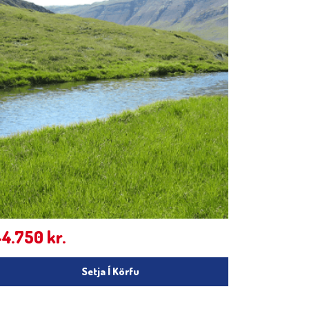
44.750
kr.
Setja Í Körfu