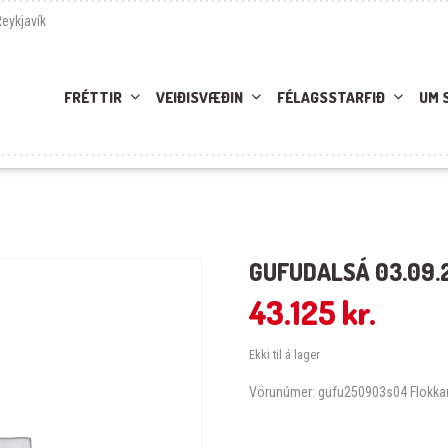
Reykjavík
FRÉTTIR
VEIÐISVÆÐIN
FÉLAGSSTARFIÐ
UM 
GUFUDALSÁ 03.09.
43.125
kr.
Ekki til á lager
Vörunúmer:
gufu250903s04
Flokka