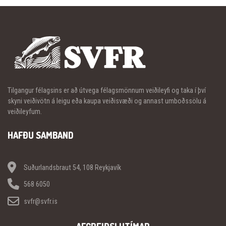
Tilgangur félagsins er að útvega félagsmönnum veiðileyfi og taka í því
skyni veiðivötn á leigu eða kaupa veiðisvæði og annast umboðssölu á
veiðileyfum.
HAFÐU SAMBAND
Suðurlandsbraut 54, 108 Reykjavík
568 6050
svfr@svfr.is