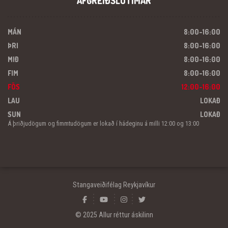
AFGREIÐSLUTÍMAR
MÁN
8:00-16:00
ÞRI
8:00-16:00
MIÐ
8:00-16:00
FIM
8:00-16:00
FÖS
12:00-16:00
LAU
LOKAÐ
SUN
LOKAÐ
Á þriðjudögum og fimmtudögum er lokað í hádeginu á milli 12:00 og 13:00
Stangaveiðifélag Reykjavíkur
© 2025 Allur réttur áskilinn