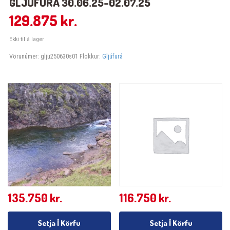
GLJÚFURÁ 30.06.25-02.07.25
129.875
kr.
Ekki til á lager
Vörunúmer:
glju250630s01
Flokkur:
Gljúfurá
135.750
kr.
116.750
kr.
Setja Í Körfu
Setja Í Körfu