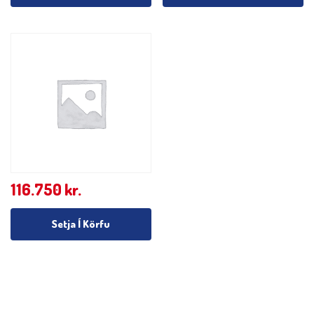
116.750
kr.
Setja Í Körfu