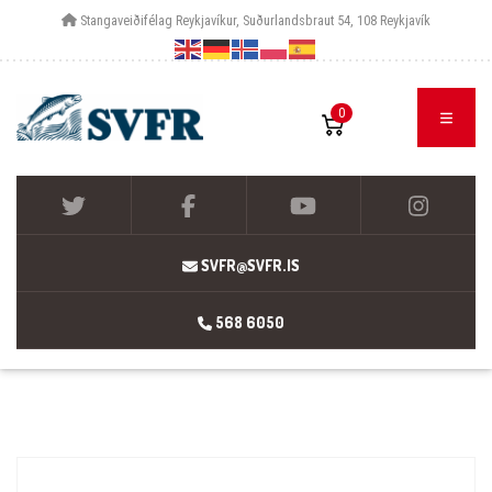
Stangaveiðifélag Reykjavíkur, Suðurlandsbraut 54, 108 Reykjavík
0
SVFR@SVFR.IS
568 6050