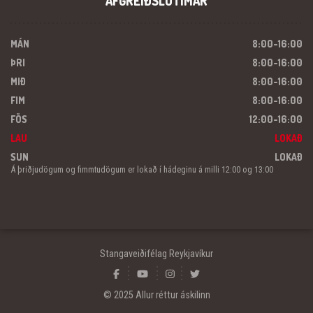
AFGREIÐSLUTÍMAR
MÁN
8:00-16:00
ÞRI
8:00-16:00
MIÐ
8:00-16:00
FIM
8:00-16:00
FÖS
12:00-16:00
LAU
LOKAÐ
SUN
LOKAÐ
Á þriðjudögum og fimmtudögum er lokað í hádeginu á milli 12:00 og 13:00
Stangaveiðifélag Reykjavíkur
© 2025 Allur réttur áskilinn