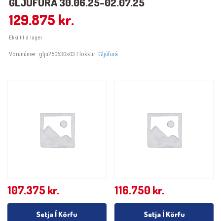
GLJÚFURÁ 30.06.25-02.07.25
129.875
kr.
Ekki til á lager
Vörunúmer:
glju250630s03
Flokkur:
Gljúfurá
107.375
kr.
116.750
kr.
Setja Í Körfu
Setja Í Körfu