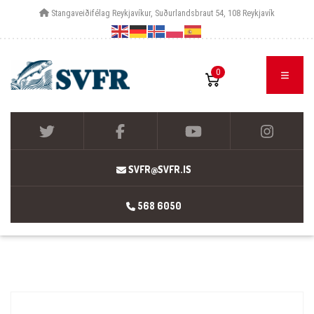
Stangaveiðifélag Reykjavíkur, Suðurlandsbraut 54, 108 Reykjavík
0
SVFR@SVFR.IS
568 6050