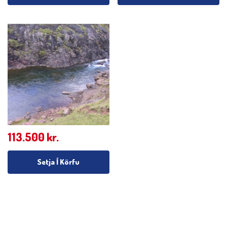
113.500
kr.
Setja Í Körfu