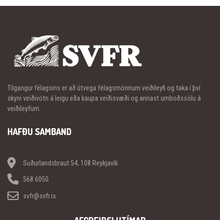
Tilgangur félagsins er að útvega félagsmönnum veiðileyfi og taka í því
skyni veiðivötn á leigu eða kaupa veiðisvæði og annast umboðssölu á
veiðileyfum.
HAFÐU SAMBAND
Suðurlandsbraut 54, 108 Reykjavík
568 6050
svfr@svfr.is