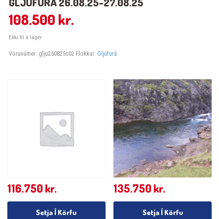
GLJÚFURÁ 26.08.25-27.08.25
108.500
kr.
Ekki til á lager
Vörunúmer:
glju250825s02
Flokkur:
Gljúfurá
116.750
kr.
135.750
kr.
Setja Í Körfu
Setja Í Körfu