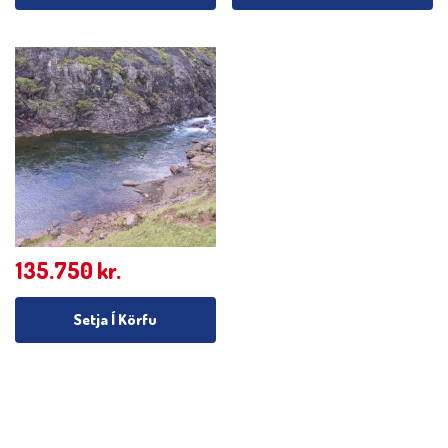
135.750
kr.
Setja Í Körfu