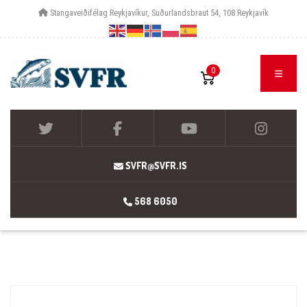
Stangaveiðifélag Reykjavíkur, Suðurlandsbraut 54, 108 Reykjavík
0
SVFR@SVFR.IS
568 6050