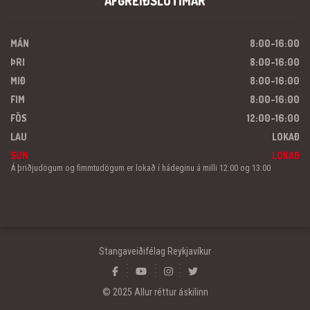
AFGREIÐSLUTÍMAR
MÁN
8:00-16:00
ÞRI
8:00-16:00
MIÐ
8:00-16:00
FIM
8:00-16:00
FÖS
12:00-16:00
LAU
LOKAÐ
SUN
LOKAÐ
Á þriðjudögum og fimmtudögum er lokað í hádeginu á milli 12:00 og 13:00
Stangaveiðifélag Reykjavíkur
© 2025 Allur réttur áskilinn