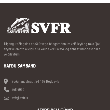
Tilgangur félagsins er að útvega félagsmönnum veiðileyfi og taka í því
skyni veiðivötn á leigu eða kaupa veiðisvæði og annast umboðssölu á
veiðileyfum.
HAFÐU SAMBAND
Suðurlandsbraut 54, 108 Reykjavík
568 6050
svfr@svfr.is