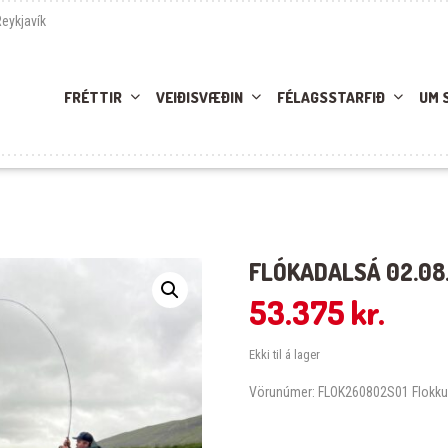
Reykjavík
FRÉTTIR
VEIÐISVÆÐIN
FÉLAGSSTARFIÐ
UM 
FLÓKADALSÁ 02.08
53.375
kr.
Ekki til á lager
Vörunúmer:
FLOK260802S01
Flokku