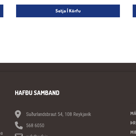
Setja Í Körfu
HAFÐU SAMBAND
M
Suðurlandsbraut 54, 108 Reykjavík
ÞR
568 6050
MI
pa