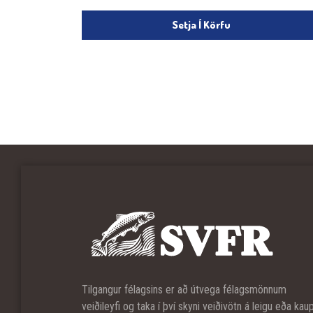
Setja Í Körfu
Tilgangur félagsins er að útvega félagsmönnum
veiðileyfi og taka í því skyni veiðivötn á leigu eða kau