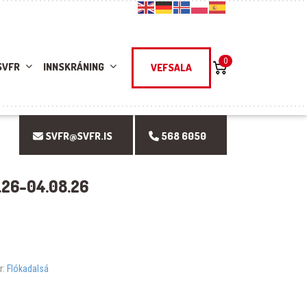
0
SVFR
INNSKRÁNING
VEFSALA
SVFR@SVFR.IS
568 6050
.26-04.08.26
r:
Flókadalsá