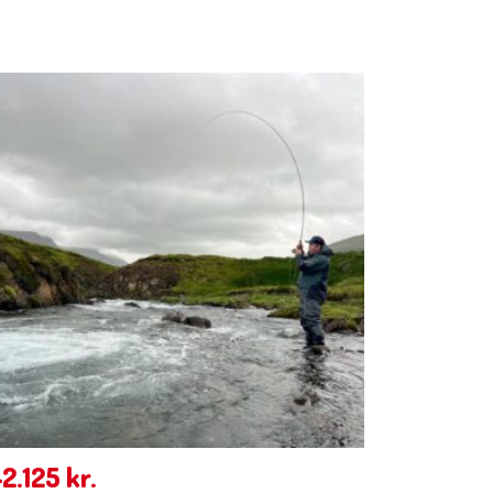
42.125
kr.