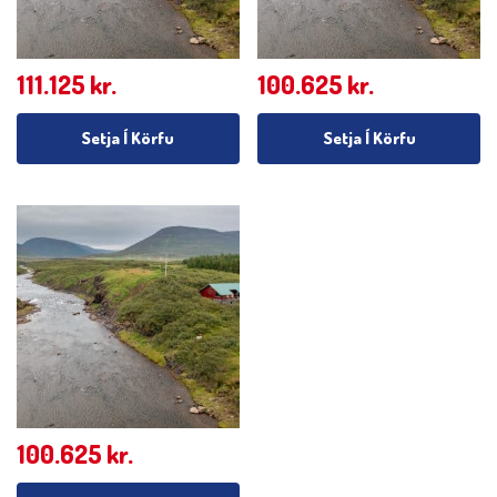
111.125
kr.
100.625
kr.
Setja Í Körfu
Setja Í Körfu
100.625
kr.