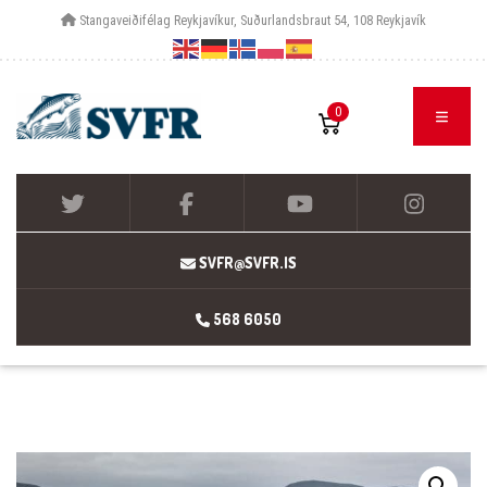
Stangaveiðifélag Reykjavíkur, Suðurlandsbraut 54, 108 Reykjavík
0
SVFR@SVFR.IS
568 6050