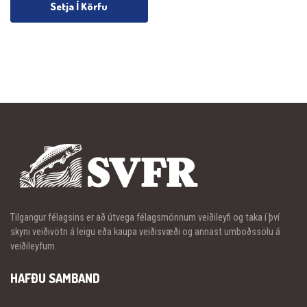
Setja Í Körfu
Tilgangur félagsins er að útvega félagsmönnum veiðileyfi og taka í því
skyni veiðivötn á leigu eða kaupa veiðisvæði og annast umboðssölu á
veiðileyfum.
HAFÐU SAMBAND