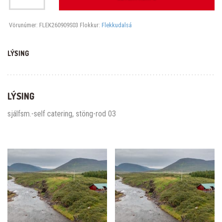
Vörunúmer:
FLEK260909S03
Flokkur:
Flekkudalsá
LÝSING
LÝSING
sjálfsm.-self catering, stöng-rod 03