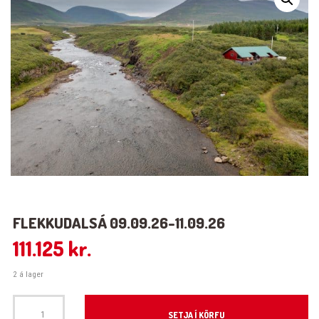
FLEKKUDALSÁ 09.09.26-11.09.26
111.125
kr.
2 á lager
Flekkudalsá 09.09.26-11.09.26 quantity
SETJA Í KÖRFU