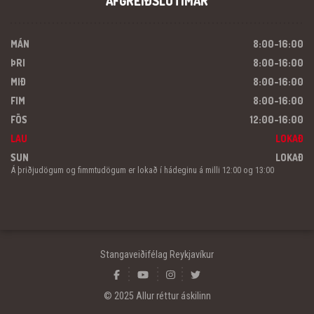
AFGREIÐSLUTÍMAR
MÁN
8:00-16:00
ÞRI
8:00-16:00
MIÐ
8:00-16:00
FIM
8:00-16:00
FÖS
12:00-16:00
LAU
LOKAÐ
SUN
LOKAÐ
Á þriðjudögum og fimmtudögum er lokað í hádeginu á milli 12:00 og 13:00
Stangaveiðifélag Reykjavíkur
© 2025 Allur réttur áskilinn