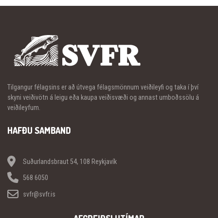
Tilgangur félagsins er að útvega félagsmönnum veiðileyfi og taka í því
skyni veiðivötn á leigu eða kaupa veiðisvæði og annast umboðssölu á
veiðileyfum.
HAFÐU SAMBAND
Suðurlandsbraut 54, 108 Reykjavík
568 6050
svfr@svfr.is