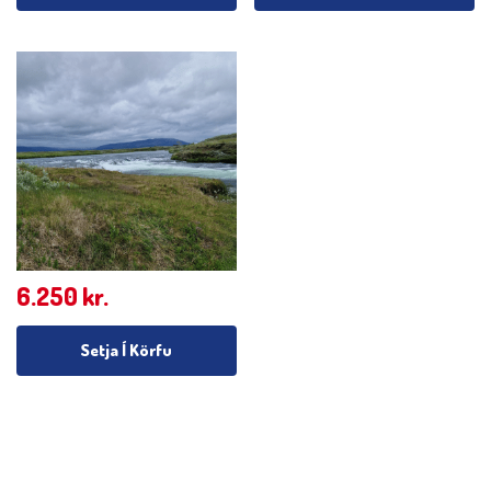
6.250
kr.
Setja Í Körfu