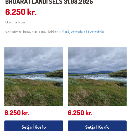
BRÚARÁ Í LANDI SELS 31.08.2025
6.250
kr.
Ekki til á lager
Vörunúmer:
brua250831s04
Flokkar:
Brúará
,
Vatnsdalsá í Vatnsfirði
6.250
kr.
6.250
kr.
Setja Í Körfu
Setja Í Körfu