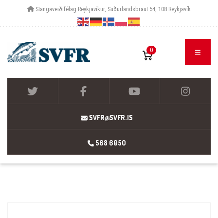
Stangaveiðifélag Reykjavíkur, Suðurlandsbraut 54, 108 Reykjavík
0
SVFR@SVFR.IS
568 6050