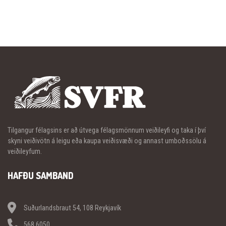
Tilgangur félagsins er að útvega félagsmönnum veiðileyfi og taka í því
skyni veiðivötn á leigu eða kaupa veiðisvæði og annast umboðssölu á
veiðileyfum.
HAFÐU SAMBAND
Suðurlandsbraut 54, 108 Reykjavík
568 6050