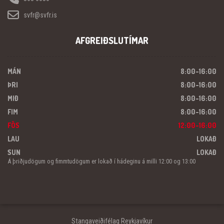
svfr@svfr.is
AFGREIÐSLUTÍMAR
MÁN
8:00-16:00
ÞRI
8:00-16:00
MIÐ
8:00-16:00
FIM
8:00-16:00
FÖS
12:00-16:00
LAU
LOKAÐ
SUN
LOKAÐ
Á þriðjudögum og fimmtudögum er lokað í hádeginu á milli 12:00 og 13:00
Stangaveiðifélag Reykjavíkur