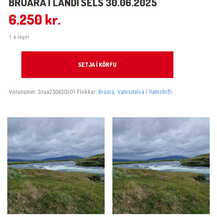
BRÚARÁ Í LANDI SELS 30.06.2025
6.250
kr.
1 á lager
Brúará í landi Sels 30.06.2025 quantity
SETJA Í KÖRFU
Vörunúmer:
brua250630s01
Flokkar:
Brúará
,
Vatnsdalsá í Vatnsfirði