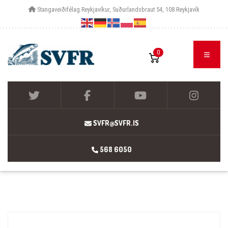
Stangaveiðifélag Reykjavíkur, Suðurlandsbraut 54, 108 Reykjavík
0
SVFR@SVFR.IS
568 6050