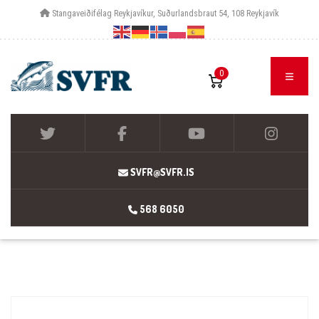
Stangaveiðifélag Reykjavíkur, Suðurlandsbraut 54, 108 Reykjavík
0
SVFR@SVFR.IS
568 6050