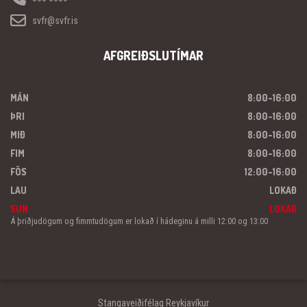
svfr@svfr.is
AFGREIÐSLUTÍMAR
MÁN
8:00-16:00
ÞRI
8:00-16:00
MIÐ
8:00-16:00
FIM
8:00-16:00
FÖS
12:00-16:00
LAU
LOKAÐ
SUN
LOKAÐ
Á þriðjudögum og fimmtudögum er lokað í hádeginu á milli 12:00 og 13:00
Stangaveiðifélag Reykjavíkur