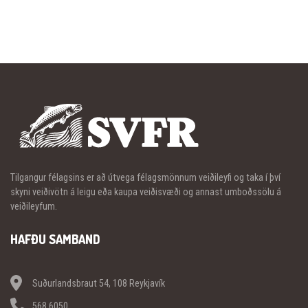
Tilgangur félagsins er að útvega félagsmönnum veiðileyfi og taka í því
skyni veiðivötn á leigu eða kaupa veiðisvæði og annast umboðssölu á
veiðileyfum.
HAFÐU SAMBAND
Suðurlandsbraut 54, 108 Reykjavík
568 6050