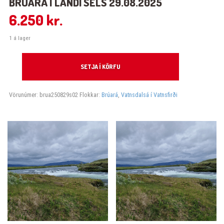
BRÚARÁ Í LANDI SELS 29.08.2025
6.250
kr.
1 á lager
Brúará í landi Sels 29.08.2025 quantity
SETJA Í KÖRFU
Vörunúmer:
brua250829s02
Flokkar:
Brúará
,
Vatnsdalsá í Vatnsfirði