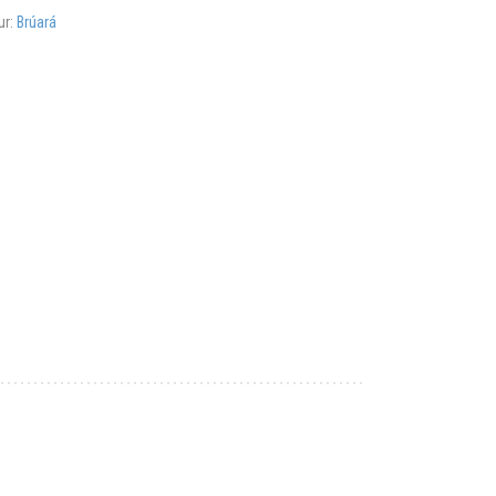
ur:
Brúará