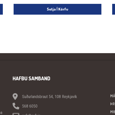
Setja Í Körfu
HAFÐU SAMBAND
M
Suðurlandsbraut 54, 108 Reykjavík
ÞR
568 6050
MI
pa