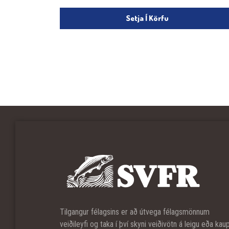
Setja Í Körfu
Tilgangur félagsins er að útvega félagsmönnum
veiðileyfi og taka í því skyni veiðivötn á leigu eða kau