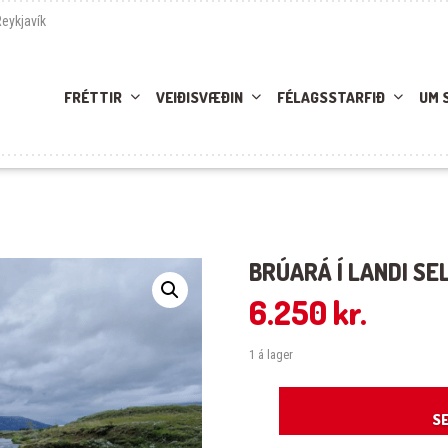
Reykjavík
FRÉTTIR
VEIÐISVÆÐIN
FÉLAGSSTARFIÐ
UM 
BRÚARÁ Í LANDI SE
6.250
kr.
1 á lager
Brúará í landi Sels 22.06.2026 quant
SE