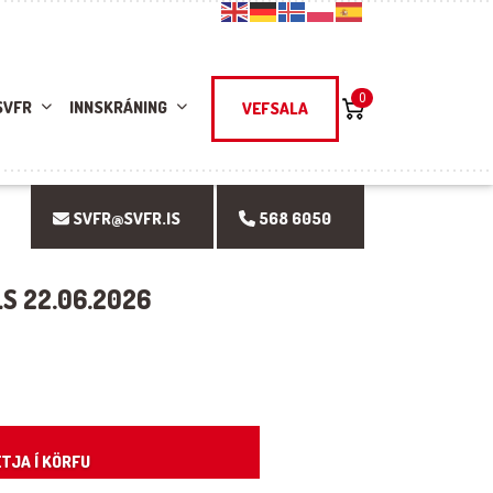
0
SVFR
INNSKRÁNING
VEFSALA
SVFR@SVFR.IS
568 6050
LS 22.06.2026
ity
TJA Í KÖRFU