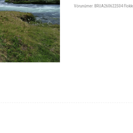
Vörunúmer:
BRUA260622S04
Flokk