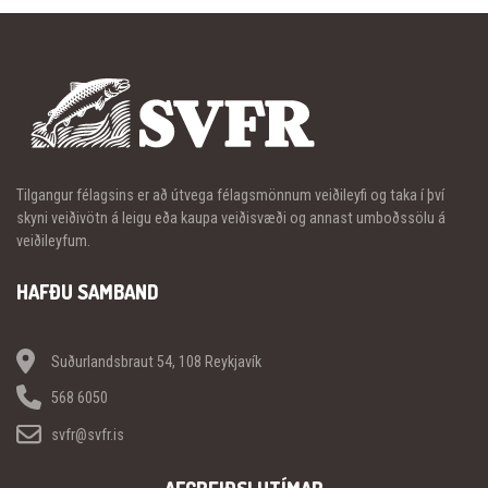
Tilgangur félagsins er að útvega félagsmönnum veiðileyfi og taka í því
skyni veiðivötn á leigu eða kaupa veiðisvæði og annast umboðssölu á
veiðileyfum.
HAFÐU SAMBAND
Suðurlandsbraut 54, 108 Reykjavík
568 6050
svfr@svfr.is