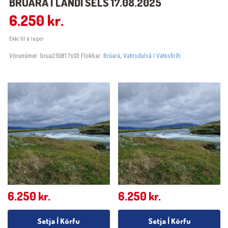
BRÚARÁ Í LANDI SELS 17.08.2025
6.250
kr.
Ekki til á lager
Vörunúmer:
brua250817s03
Flokkar:
Brúará
,
Vatnsdalsá í Vatnsfirði
6.250
kr.
6.250
kr.
Setja Í Körfu
Setja Í Körfu