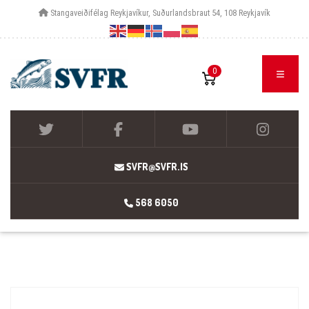
Stangaveiðifélag Reykjavíkur, Suðurlandsbraut 54, 108 Reykjavík
0
SVFR@SVFR.IS
568 6050