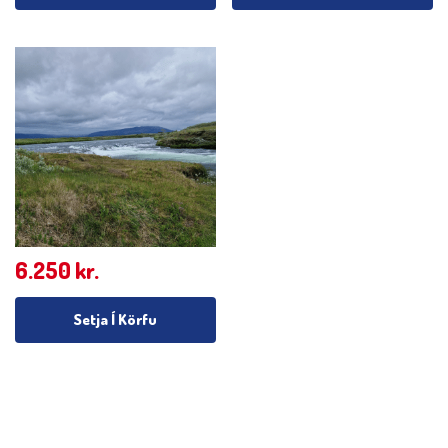
6.250
kr.
Setja Í Körfu