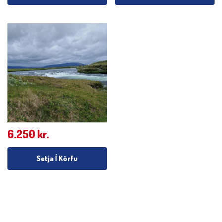
6.250
kr.
Setja Í Körfu