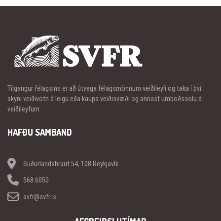
Tilgangur félagsins er að útvega félagsmönnum veiðileyfi og taka í því
skyni veiðivötn á leigu eða kaupa veiðisvæði og annast umboðssölu á
veiðileyfum.
HAFÐU SAMBAND
Suðurlandsbraut 54, 108 Reykjavík
568 6050
svfr@svfr.is