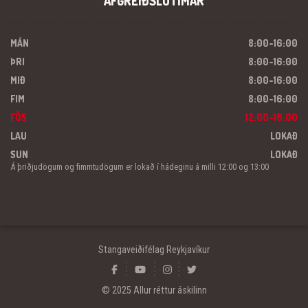
AFGREIÐSLUTÍMAR
MÁN
8:00-16:00
ÞRI
8:00-16:00
MIÐ
8:00-16:00
FIM
8:00-16:00
FÖS
12:00-16:00
LAU
LOKAÐ
SUN
LOKAÐ
Á þriðjudögum og fimmtudögum er lokað í hádeginu á milli 12:00 og 13:00
Stangaveiðifélag Reykjavíkur
© 2025 Allur réttur áskilinn