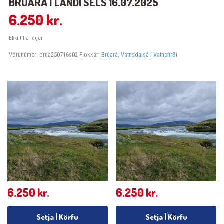
BRÚARÁ Í LANDI SELS 16.07.2025
6.250
kr.
Ekki til á lager
Vörunúmer:
brua250716s02
Flokkar:
Brúará
,
Vatnsdalsá í Vatnsfirði
6.250
kr.
6.250
kr.
Setja Í Körfu
Setja Í Körfu