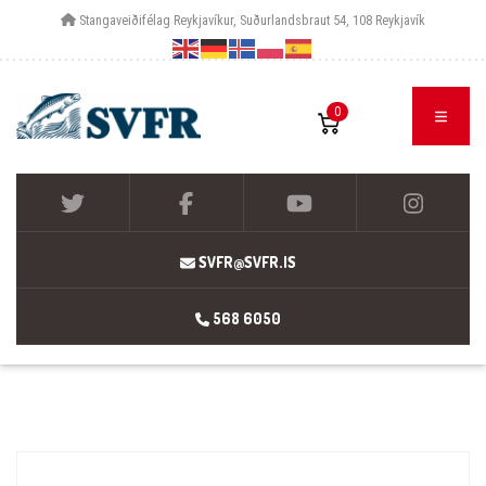
Stangaveiðifélag Reykjavíkur, Suðurlandsbraut 54, 108 Reykjavík
0
SVFR@SVFR.IS
568 6050