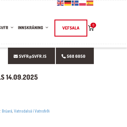
0
SVFR
INNSKRÁNING
VEFSALA
SVFR@SVFR.IS
568 6050
LS 14.09.2025
r:
Brúará
,
Vatnsdalsá í Vatnsfirði