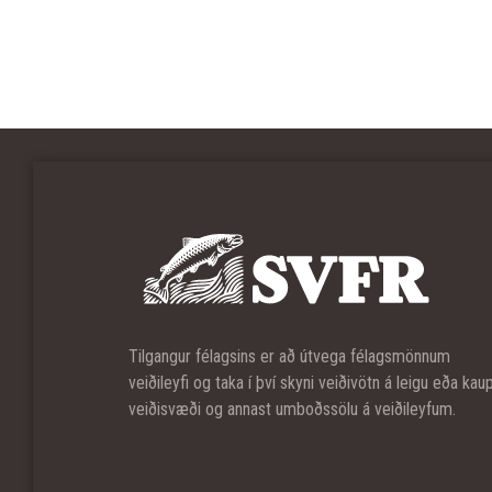
Tilgangur félagsins er að útvega félagsmönnum
veiðileyfi og taka í því skyni veiðivötn á leigu eða kau
veiðisvæði og annast umboðssölu á veiðileyfum.