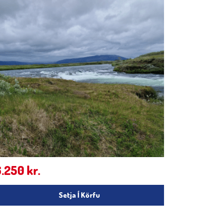
6.250
kr.
Setja Í Körfu