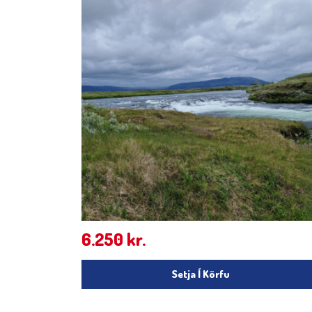
6.250
kr.
Setja Í Körfu