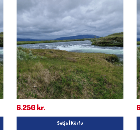
6.250
kr.
Setja Í Körfu