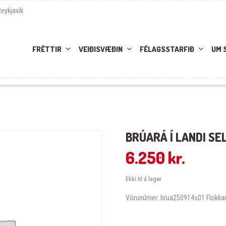
Reykjavík
FRÉTTIR
VEIÐISVÆÐIN
FÉLAGSSTARFIÐ
UM 
BRÚARÁ Í LANDI SE
6.250
kr.
Ekki til á lager
Vörunúmer:
brua250914s01
Flokka