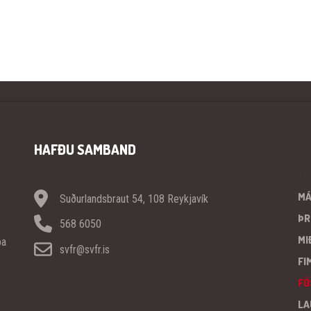
HAFÐU SAMBAND
M
Suðurlandsbraut 54, 108 Reykjavík
ÞR
568 6050
MI
pa
svfr@svfr.is
FI
FÖ
LA