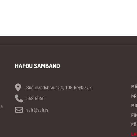
HAFÐU SAMBAND
M
Suðurlandsbraut 54, 108 Reykjavík
ÞR
568 6050
MI
pa
svfr@svfr.is
FI
FÖ
LA