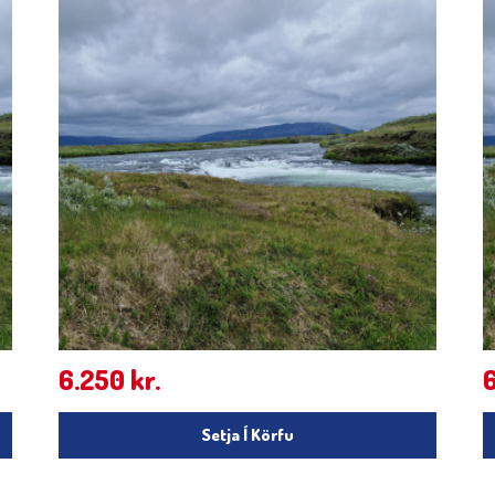
6.250
kr.
Setja Í Körfu