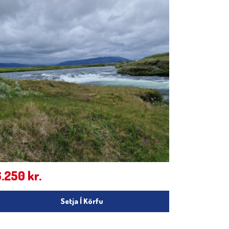
6.250
kr.
Setja Í Körfu