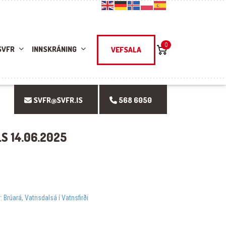
0
SVFR
INNSKRÁNING
VEFSALA
SVFR@SVFR.IS
568 6050
S 14.06.2025
r:
Brúará
,
Vatnsdalsá í Vatnsfirði