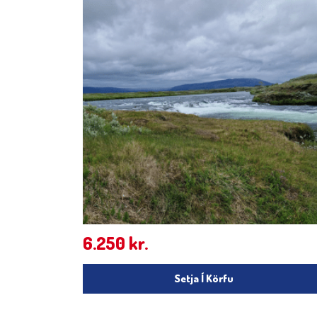
6.250
kr.
Setja Í Körfu