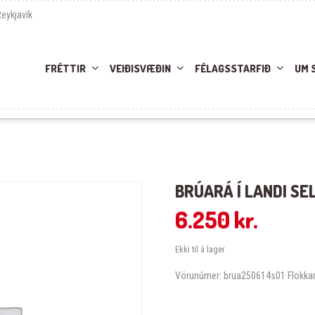
Reykjavík
FRÉTTIR
VEIÐISVÆÐIN
FÉLAGSSTARFIÐ
UM 
BRÚARÁ Í LANDI SEL
6.250
kr.
Ekki til á lager
Vörunúmer:
brua250614s01
Flokka