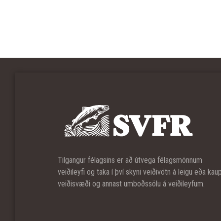
Tilgangur félagsins er að útvega félagsmönnum
veiðileyfi og taka í því skyni veiðivötn á leigu eða kau
veiðisvæði og annast umboðssölu á veiðileyfum.